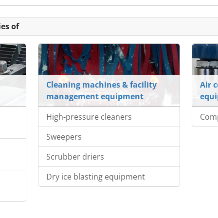
es of
Cleaning machines & facility
Air 
management equipment
equ
High-pressure cleaners
Com
Sweepers
Scrubber driers
Dry ice blasting equipment