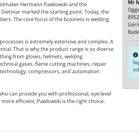
Mr 
toolmaker Hermann Pawlowski and the
Ogge
n Dietmar marked the starting point. Today, the
8952
rs. The core focus of the business is welding
Ger
Bad
g processes is extremely extensive and complex. A
tial. That is why the product range is so diverse.
ything from gloves, helmets, welding
lo
chnical gases, flame cutting machines, repair
in
on technology, compressors, and automation
 who can provide you with professional, eye-level
more efficient, Pawlowski is the right choice.