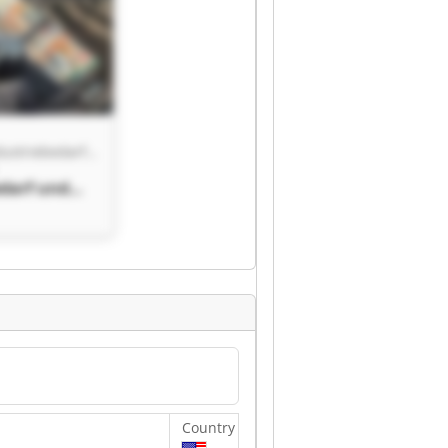
Pawlowski Industriebedarf und Schweißtechnik GmbH
edarf und
chnik GmbH
edarf und
chnik GmbH
Country