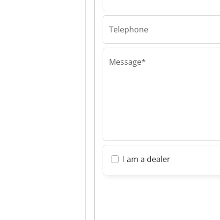
Pawlowski
Industriebedar
Schweißtechni
Telephone
Pawlowski
Industriebedar
Schweißtechni
Message*
I am a dealer