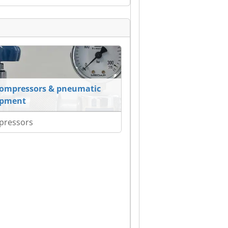
compressors & pneumatic
ipment
pressors