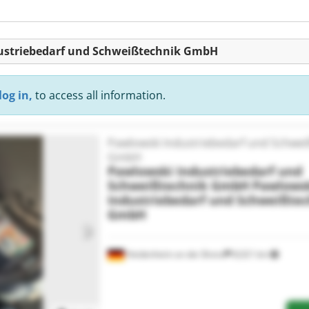
ndustriebedarf und Schweißtechnik GmbH
log in,
to access all information.
Pawlowski Industriebedarf und Schwei
GmbH
Pawlowski Industriebedarf und
Schweißtechnik GmbH
Pawlows
Industriebedarf und Schweißte
GmbH
Heidenheim an der Brenz
8,021 km
Request more images