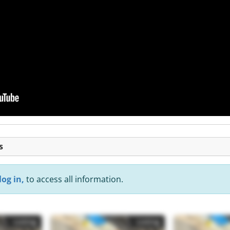
s
log in,
to access all information.
Listing
Listing