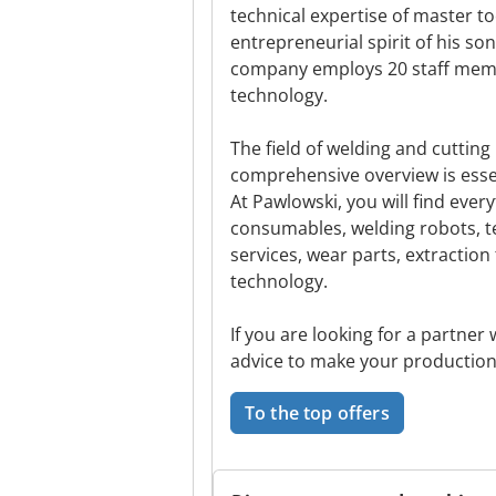
technical expertise of master 
entrepreneurial spirit of his so
company employs 20 staff membe
technology.
The field of welding and cuttin
comprehensive overview is essen
At Pawlowski, you will find ever
consumables, welding robots, te
services, wear parts, extracti
technology.
If you are looking for a partner
advice to make your production 
To the top offers