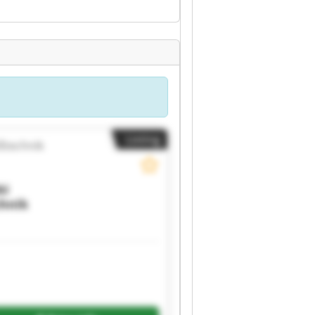
Listing
ßtechnik
ki
chnik