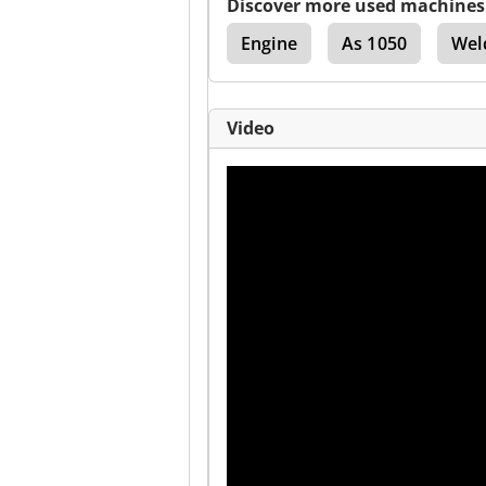
Discover more used machines
essure
Claas Pu 300
Engine
As 1050
Wel
Video