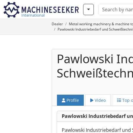
International
Dealer
Metal working machinery & machine to
Pawlowski Industriebedarf und Schweißtechn
Pawlowski In
Schweißtech
Profile
Video
Top o
Pawlowski Industriebedarf 
Pawlowski Industriebedarf und