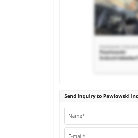
Pawlowski
Industriebedar
Schweißtechni
Pawlowski
Industriebedar
Schweißtechni
Send inquiry to Pawlowski I
Name*
E-mail*