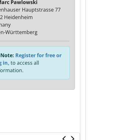
Marc Pawlowski
nhauser Hauptstrasse 77
2 Heidenheim
many
en-Württemberg
Note:
Register for free or
g in,
to access all
formation.