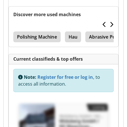
Discover more used machines
ing
Polishing Machine
Hau
Abrasive Polishi
Current classifieds & top offers
Note:
Register for free or log in,
to
access all information.
Listing
Widoberg GmbH / NS Maquinas Deutschland
Widoberg GmbH /
NS Maquinas