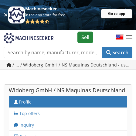
Machineseeker
Go to app
In the app store for free
Sell
Search
/ ... / Widoberg GmbH / NS Maquinas Deutschland - used 
Widoberg GmbH / NS Maquinas Deutschland
Profile
Top offers
Inquiry