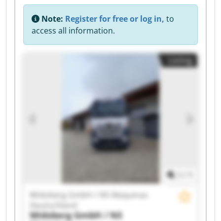
Note:
Register for free or log in,
to
access all information.
Listing
1
/
1
Widoberg GmbH / NS Maquinas
Deutschland
Widoberg GmbH / NS