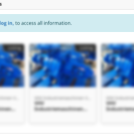
s
log in,
to access all information.
Listing
Listing
VHV Industriemaschinen Vermarktung-Handel-Verwertung
VHV Industriemaschinen Vermarktung-Handel-Verwertung
VHV
VHV
hinen
Industriemaschinen
Industriem
andel-
Vermarktung-Handel-
Vermarktun
V
Verwertung VHV
Verwertun
hinen
Industriemaschinen
Industriem
andel-
Vermarktung-Handel-
Vermarktun