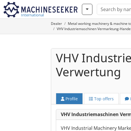
International
Dealer
Metal working machinery & machine to
VHV Industriemaschinen Vermarktung-Handel
VHV Industri
Verwertung
Profile
Top offers
VHV Industriemaschinen Verm
VHV Industrial Machinery Market