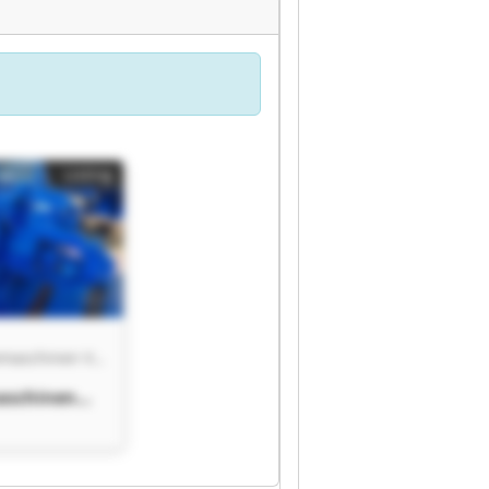
Listing
VHV Industriemaschinen Vermarktung-Handel-Verwertung
aschinen
g-Handel-
g VHV
aschinen
g-Handel-