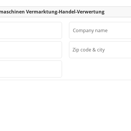
Listing
Verwertung
Verwertun
iemaschinen Vermarktung-Handel-Verwertung
Company name
Zip code & city
VHV Industriemaschinen Vermarktung-Handel-Verwertung
hinen
andel-
V
hinen
andel-