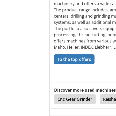
machinery and offers a wide ra
The product range includes, am
centers, drilling and grinding 
systems, as well as additional 
The portfolio also covers equip
processing, thread cutting, hon
offers machines from various w
Maho, Heller, INDEX, Liebherr, 
To the top offers
Discover more used machines
evel Gear
Oerlikon
Cnc Gear Grinder
Reisha