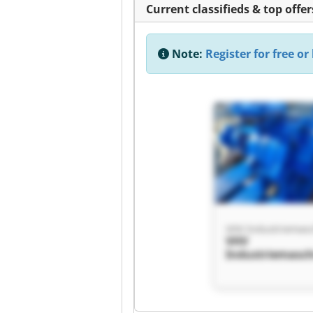
Current classifieds & top offer
Note:
Register for free or 
VHV
Industriemasc
Vermarktung-H
Verwertung VH
Industriemasc
Vermarktung-H