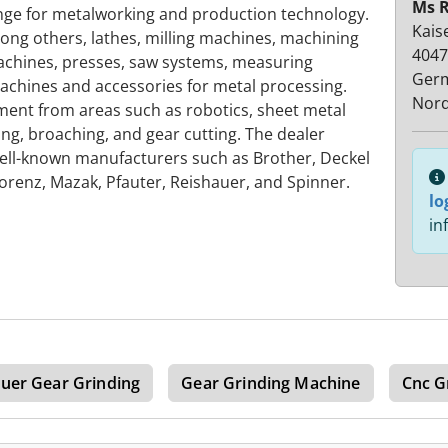
Ms 
nge for metalworking and production technology.
Kaise
ong others, lathes, milling machines, machining
4047
machines, presses, saw systems, measuring
Ger
machines and accessories for metal processing.
Nord
ment from areas such as robotics, sheet metal
ing, broaching, and gear cutting. The dealer
ell-known manufacturers such as Brother, Deckel
Lorenz, Mazak, Pfauter, Reishauer, and Spinner.
lo
in
uer Gear Grinding
Gear Grinding Machine
Cnc G