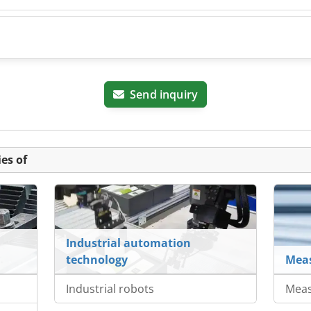
Send inquiry
es of
Industrial automation
technology
Meas
Industrial robots
Meas