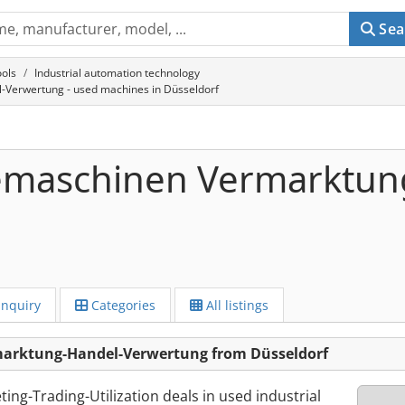
Sea
ols
Industrial automation technology
-Verwertung - used machines in Düsseldorf
emaschinen Vermarktun
Inquiry
Categories
All listings
arktung-Handel-Verwertung from Düsseldorf
ing-Trading-Utilization deals in used industrial