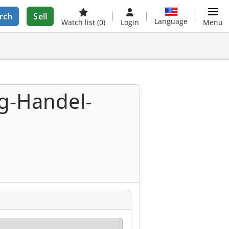
rch
Sell
Language
Watch list
(0)
Login
Menu
g-Handel-