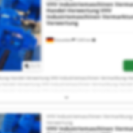
-Handel-Verwertung VHV Industriemaschinen Vermarktung-Hande
VHV Industriemaschinen Verma
-Handel-Verwertung VHV Industriemaschinen Vermarktung-Hande
Handel-Verwertung
VHV
Industriemaschinen Vermarktu
Verwertung
Düsseldorf
7,655 km
Request more images
1
/
1
tung-Handel-Verwertung VHV Industriemaschinen Vermarktung-H
-Handel-Verwertung VHV Industriemaschinen Vermarktung-Hande
-Handel-Verwertung VHV Industriemaschinen Vermarktung-Hande
-Handel-Verwertung VHV Industriemaschinen Vermarktung-Hande
-Handel-Verwertung VHV Industriemaschinen Vermarktung-Hande
-Handel-Verwertung VHV Industriemaschinen Vermarktung-Hande
-Handel-Verwertung VHV Industriemaschinen Vermarktung-Hande
VHV Industriemaschinen Vermarktung
-Handel-Verwertung VHV Industriemaschinen Vermarktung-Hande
Verwertung
-Handel-Verwertung VHV Industriemaschinen Vermarktung-Hande
VHV Industriemaschinen Verma