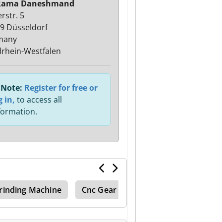
Rama Daneshmand
rstr. 5
9 Düsseldorf
many
rhein-Westfalen
Note:
Register for free or
g in,
to access all
formation.
rinding Machine
Cnc Gear Grinding Machine