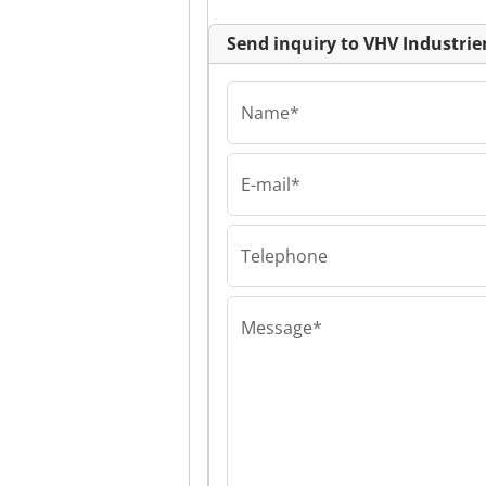
Verwertung
Send inquiry to VHV Industr
Name*
E-mail*
VHV
Industriemasc
Vermarktung-H
Telephone
Verwertung VH
Industriemasc
Vermarktung-H
Verwertung
Message*