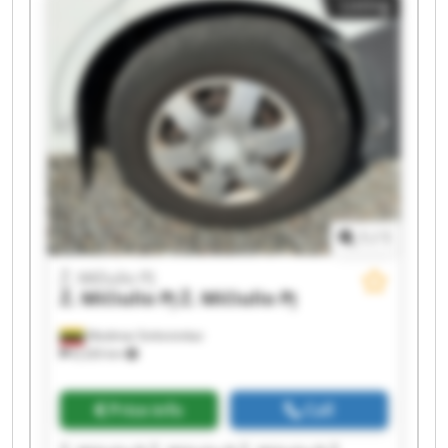
Listing
1
/
1
Ž. Mičiulio PĮ
Ž. Mičiulio PĮ
Ž. Mičiulio PĮ
Mediniai Strėvininkai
8,326 km
Price info
Call