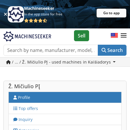
Machineseeker
Go to app
In the app store for free
Sell
Search
/ ... / Ž. Mičiulio PĮ - used machines in Kaišiadorys
Ž. Mičiulio PĮ
Profile
Top offers
Inquiry