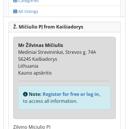
Categories
All listings
Ž. Mičiulio PĮ from Kaišiadorys
Mr Žilvinas Mičiulis
Mediniai Strevininkai, Strevos g. 74A
56245 Kaišiadorys
Lithuania
Kauno apskritis
Note:
Register for free or log in,
to access all information.
Zilvino Miciulio PI