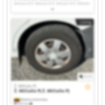
Mičiulio PĮ Ž. Mičiulio PĮ Ž. Mičiulio PĮ Ž. Mičiulio
PĮ Ž. Mičiulio PĮ Ž. Mičiulio PĮ Ž. Mičiulio PĮ Ž.
Mičiulio PĮ Ž. Mičiulio PĮ Ž. Mičiulio PĮ Ž. Mičiulio
PĮ Ž. Mičiulio PĮ Ž. Mičiulio PĮ Ž. Mičiulio PĮ Ž.
Listing
Mičiulio PĮ Ž. Mičiulio PĮ Ž. Mičiulio PĮ
1
/
1
Ž. Mičiulio PĮ
Ž. Mičiulio PĮ
Ž. Mičiulio PĮ
Mediniai Strėvininkai
8,327 km