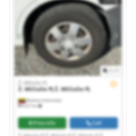
Listing
Mičiulio PĮ Ž. Mičiulio PĮ Ž. Mičiulio PĮ
1
/
1
Ž. Mičiulio PĮ
Ž. Mičiulio PĮ
Ž. Mičiulio PĮ
Mediniai Strėvininkai
8,327 km
Price info
Call
Ž. Mičiulio PĮ Ž. Mičiulio PĮ Ž. Mičiulio PĮ Ž.