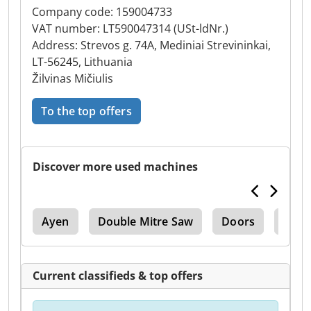
Company code: 159004733
VAT number: LT590047314 (USt-ldNr.)
Address: Strevos g. 74A, Mediniai Strevininkai,
LT-56245, Lithuania
Žilvinas Mičiulis
To the top offers
Discover more used machines
ine
Ayen
Double Mitre Saw
Doors
Door
Current classifieds & top offers