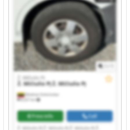
1
/
1
Ž. Mičiulio PĮ
Ž. Mičiulio PĮ
Ž. Mičiulio PĮ
Mediniai Strėvininkai
8,327 km
Price info
Call
Ž. Mičiulio PĮ Ž. Mičiulio PĮ Ž. Mičiulio PĮ Ž.