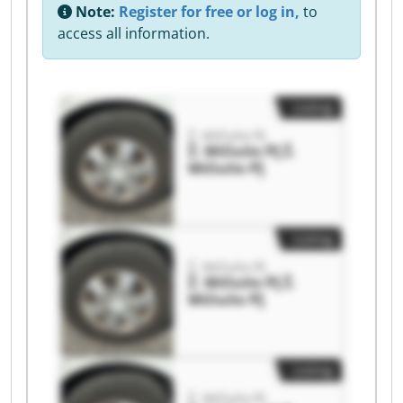
Note:
Register for free or log in,
to
access all information.
Listing
Ž. Mičiulio PĮ
Ž. Mičiulio PĮ Ž.
Mičiulio PĮ
Listing
Ž. Mičiulio PĮ
Ž. Mičiulio PĮ Ž.
Mičiulio PĮ
Listing
Ž. Mičiulio PĮ