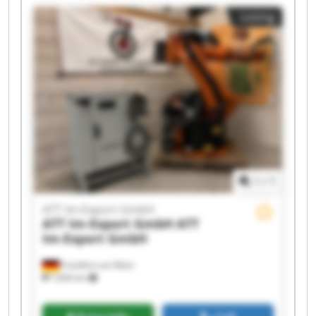
Export GmbH ATT Im-Export GmbH ATT Im-
Listing
Export GmbH ATT Im-Export GmbH ATT Im-
Export GmbH ATT Im-Export GmbH ATT Im-
Export GmbH ATT Im-Export GmbH ATT Im-
Export GmbH ATT Im-Export GmbH ATT Im-
Export GmbH ATT Im-Export GmbH
1
/
1
ATT Im-Export GmbH
ATT Im-Export GmbH
ATT
Im-Export GmbH
Frankfurt am Main
7,836 km