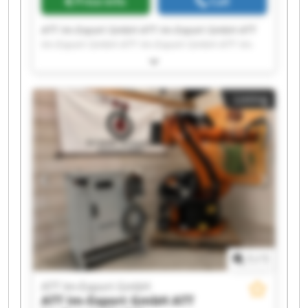
Price info
Call
ATT Im-Export GmbH ATT Im-Export GmbH ATT
Im-Export GmbH ATT Im-Export GmbH ATT Im-
Export GmbH ATT Im-Export GmbH ATT Im-
Export GmbH ATT Im-Export GmbH ATT Im-
Export GmbH ATT Im-Export GmbH ATT Im-
Listing
Export GmbH ATT Im-Export GmbH ATT Im-
Export GmbH ATT Im-Export GmbH ATT Im-
Export GmbH ATT Im-Export GmbH ATT Im-
Export GmbH ATT Im-Export GmbH ATT Im-
Export GmbH ATT Im-Export GmbH
1
/
1
ATT Im-Export GmbH
ATT Im-Export GmbH
ATT