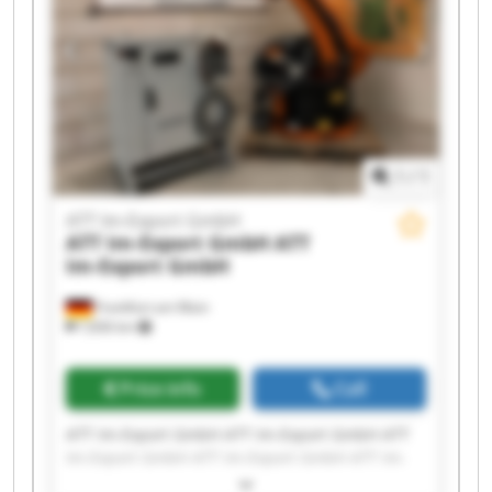
1
/
1
ATT Im-Export GmbH
ATT Im-Export GmbH
ATT
Im-Export GmbH
Frankfurt am Main
7,836 km
Price info
Call
ATT Im-Export GmbH ATT Im-Export GmbH ATT
Im-Export GmbH ATT Im-Export GmbH ATT Im-
Export GmbH ATT Im-Export GmbH ATT Im-