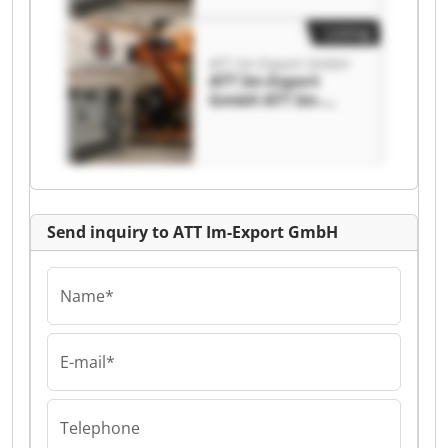
Listing
ATT Im-Export GmbH
ATT Im-Export
GmbH ATT Im-
Export GmbH
Send inquiry to ATT Im-Export GmbH
Name*
E-mail*
Telephone