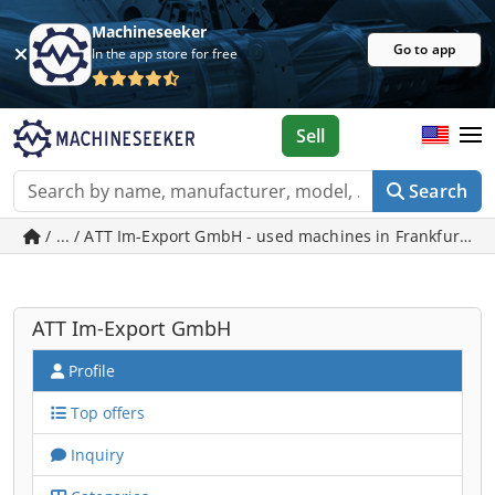
Machineseeker
Go to app
In the app store for free
Sell
Search
/ ... / ATT Im-Export GmbH - used machines in Frankfurt a
ATT Im-Export GmbH
Profile
Top offers
Inquiry