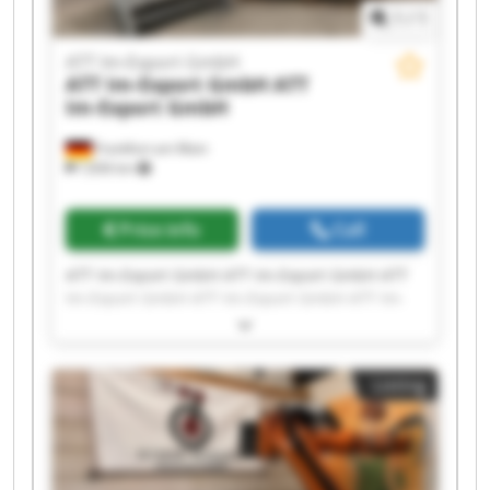
1
/
1
ATT Im-Export GmbH
ATT Im-Export GmbH
ATT
Im-Export GmbH
Frankfurt am Main
7,836 km
Price info
Call
ATT Im-Export GmbH ATT Im-Export GmbH ATT
Im-Export GmbH ATT Im-Export GmbH ATT Im-
Export GmbH ATT Im-Export GmbH ATT Im-
Export GmbH ATT Im-Export GmbH ATT Im-
Export GmbH ATT Im-Export GmbH ATT Im-
Listing
Export GmbH ATT Im-Export GmbH ATT Im-
Export GmbH ATT Im-Export GmbH ATT Im-
Export GmbH ATT Im-Export GmbH ATT Im-
Export GmbH ATT Im-Export GmbH ATT Im-
Export GmbH ATT Im-Export GmbH