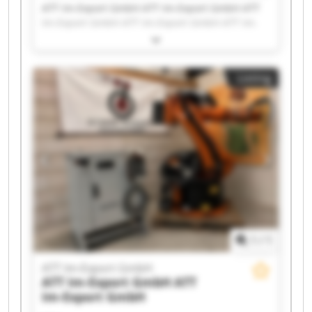
ATT Im-Export GmbH ATT Im-Export GmbH ATT
Im-Export GmbH ATT Im-Export GmbH ATT Im-
Export GmbH ATT Im-Export GmbH ATT Im-
Export GmbH ATT Im-Export GmbH ATT Im-
Export GmbH ATT Im-Export GmbH ATT Im-
Listing
Export GmbH ATT Im-Export GmbH ATT Im-
Export GmbH ATT Im-Export GmbH ATT Im-
Export GmbH ATT Im-Export GmbH ATT Im-
Export GmbH ATT Im-Export GmbH ATT Im-
Export GmbH ATT Im-Export GmbH
1
/
1
ATT Im-Export GmbH
ATT Im-Export GmbH
ATT
Im-Export GmbH