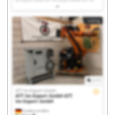
Im-Export GmbH ATT Im-Export GmbH ATT Im-
Export GmbH ATT Im-Export GmbH ATT Im-
Export GmbH ATT Im-Export GmbH ATT Im-
Export GmbH ATT Im-Export GmbH ATT Im-
Listing
Export GmbH ATT Im-Export GmbH ATT Im-
Export GmbH ATT Im-Export GmbH ATT Im-
Export GmbH ATT Im-Export GmbH ATT Im-
Export GmbH ATT Im-Export GmbH ATT Im-
Export GmbH ATT Im-Export GmbH
1
/
1
ATT Im-Export GmbH
ATT Im-Export GmbH
ATT
Im-Export GmbH
Frankfurt am Main