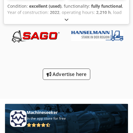
Condition:
excellent (used)
, functionality:
fully functional
,
Year of construction:
2022
, operating hours:
2,210 h
, load
capacity:
4,990 kg
, lifting height:
4,030 mm
, free lift:
1,240
mm
, mast type:
triplex
, battery capacity:
930 Ah
, battery
voltage:
80 V
, Equipment:
CE marking, fork extension, full
service history, lighting, sideshift
, STILL RX60-50/600
electric forklift, manufactured in 2022, in excellent overall
condition and with only 2,209 operating hours. This high-
capacity forklift is particularly suitable for industrial
applications and for handling steel, heavy materials and
large loads. Main specifications Manufacturer: STILL
Advertise here
Model: RX60-50/600 Year: 2022 Operating hours: 2,209
Rated capacity: 4,990 kg Load centre: 600 mm Dkodezqz
Injpfx Alger Power: electric Voltage: 80 V STILL battery: 80 V
– 930 Ah Battery weight: 2,178 kg Battery charger: 80 V –
180 A Rated drive power: 22 kW Super-elastic tyres Mast
Three-stage triplex mast: Lift height: 4,030 mm Free lift:
1,240 mm Closed mast height: 2,250 mm Maximum overall
Machineseeker
height: 5,090 mm Mast tilt: 7° forward / 5° backward Fork
In the app store for free
equipment The forklift is equipped with a: Side-shifting
fork positioner, frame width 1,550 mm Fork dimensions: