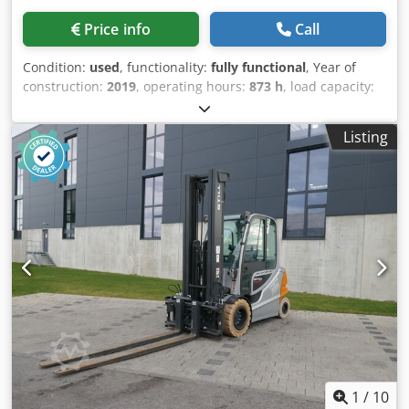
windshield wiper, single pedal, LED, seat.
Price info
Call
Condition:
used
, functionality:
fully functional
, Year of
construction:
2019
, operating hours:
873 h
, load capacity:
5,000 kg
, lifting height:
3,300 mm
, fuel type:
diesel
, mast
type:
duplex
, construction height:
2,450 mm
, fork carriage
Listing
width:
1,200 mm
, fork length:
2,400 mm
, empty load
weight:
7,850 kg
, drive type:
Diesel
, construction width:
1,450 mm
, Diesel forklift Load center: 600 Mast type:
Duplex Technical condition: good Dkjdpfxevgh U Re Algsr
Front tire size: 300-15/8.00 Rear tire size: 7.00-12/5.00
Sideshift, 3rd valve, 4th valve, front working lights, heater,
full cab, CE certificate, safety light,
1
/
10