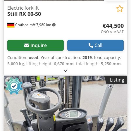
Electric forklift
Still
RX 60-50
€44,500
Crailsheim
7,980 km
ONO plus VAT
Inquire
Call
Condition:
used
, Year of construction:
2019
, load capacity:
5,000 kg
, lifting height:
6,670 mm
, total length:
5,250 mm
,
- Bedienung Sitz - Tragfähigkeit 5,0to - Lastabstand 535
mm - Achslast vorn mit Last 11547 kg - Achslast hinten mit
Listing
Last 1154 kg - Achslast vorn ohne Last 3845 kg - Achslast
hinten ohne Last 3866 kg - Bereifung SE - Räder, Anzahl
vorn (x = angetrieben) 2x - Räder, Anzahl hinten (x =
angetrieben) 2 - Spur vorn mm 1104 - Spur hinten mm 920
- Neigung Hubgerüst/Gabelträger, vor ° 3 - Neigung
Hubgerüst/Gabelträger, zurück ° 6 - Kupplungshöhe mm
546/421 - Arbeitsgangbreite bei Palette 1000 x 1200 quer
mm 4284 - Arbeitsgangbreite bei Palette 800 x 1200 längs -