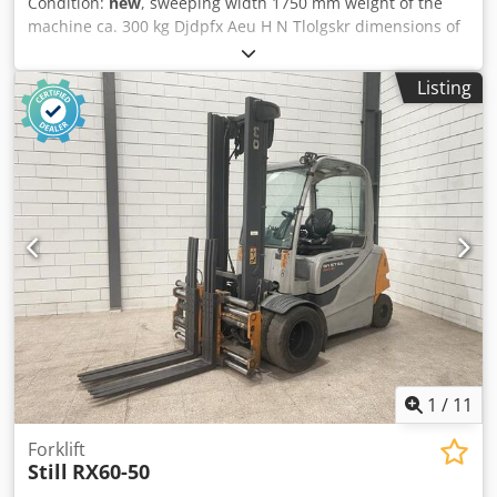
Condition:
new
, sweeping width 1750 mm weight of the
machine ca. 300 kg Djdpfx Aeu H N Tlolgskr dimensions of
the machine ca. 2100 x 1450 x 1000 mm Sweeper for
forklifts, wheel loaders, Hoftrac, working width 1750 mm,
Listing
dirt collection tray 250 liters, with level compensation and
front support wheel, PPN sweeping roller 520 mm
diameter, splash guard, dirt collection tray with hydraulic
emptying, mechanical tilt adjustment, height-adjustable
support wheels with metal rims, hydraulic drive, hoses,
and couplings. Extra bearing on hydraulic motor, drive
pockets W/H: 200x70 mm. - Made in Germany
1
/
11
Forklift
Still
RX60-50