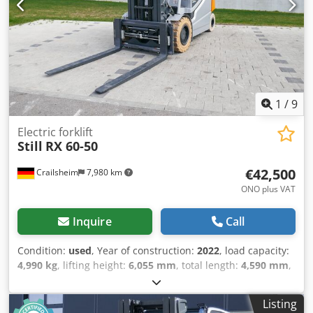
1
/
9
Electric forklift
Still
RX 60-50
€42,500
Crailsheim
7,980 km
ONO plus VAT
Inquire
Call
Condition:
used
, Year of construction:
2022
, load capacity:
4,990 kg
, lifting height:
6,055 mm
, total length:
4,590 mm
,
- Bedienung Sitzgerät - Lastabstand mm 525 mm - Achslast
mit Last vorn/hinten kg 11475/1283 - Achslast ohne Last
Listing
vorn/hinten kg 3814/3954 - Bereifung Superelastik -