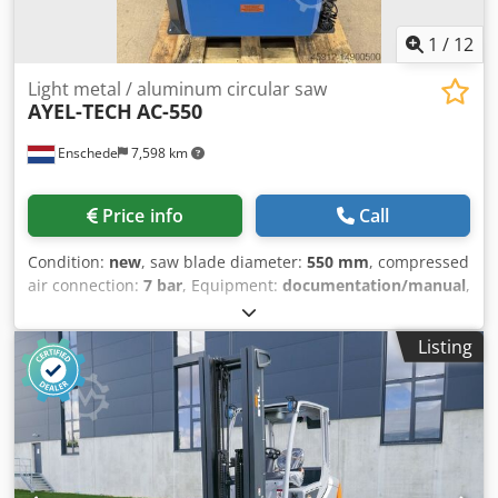
lights Heater Operator's manual CE marking
1
/
12
Light metal / aluminum circular saw
AYEL-TECH
AC-550
Enschede
7,598 km
Price info
Call
Condition:
new
, saw blade diameter:
550 mm
, compressed
air connection:
7 bar
, Equipment:
documentation/manual
,
- Saw blade 550 mm - Double miter cut - 4 pneumatic
clamps - Hydrocheck system - Mist lubrication system - 1
Listing
roller conveyor 300 cm - 1 roller conveyor 300 cm with
length stop - Air blow gun Djdpfx Aerh Dkyelgekr -
Protective cover - Documentation - 400V