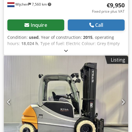
€9,950
Wijchen
7,560 km
Fixed price plus VAT
Inquire
Call
Condition:
used
, Year of construction:
2015
, operating
hours:
18,024 h
, Type of fuel: Electric Colour: Grey Empty
weight: 7.121 kg Dimensions (LxBxH): 305 x 140 x 280 cm
Lifting capacity: 5.000 kg Lift height: 420 cm Fork
Listing
dimensions: 1.150 x 2.240 mm - Year: 2015 -
Documentation available: Yes - CE marking present: Yes -
CE certificate present: No - Serial number: 516329F00201 -
Operating hours: 18024 - Lifting capacity: 5000kg - Lifting
height: 4200mm - Overhead clearance: 2800mm Dodewfpk
Aepfx Algskr - Free lift: 0mm - Fork length: 1150mm -
Maximum fork width: 2240mm - Minimum fork width:
560mm - Number of wheels: 6 Wheels - Attachment: Side-
shift, Fork positioner - Options: Work lights - Mast: Duplex -
Drive: Electric - Battery information: - └ Brand/Type: Still -
└ Battery voltage: 80V - Transport dimensions: 3050mm x
1400mm x 2800mm (l x w x h) - Transport weight [kg]: