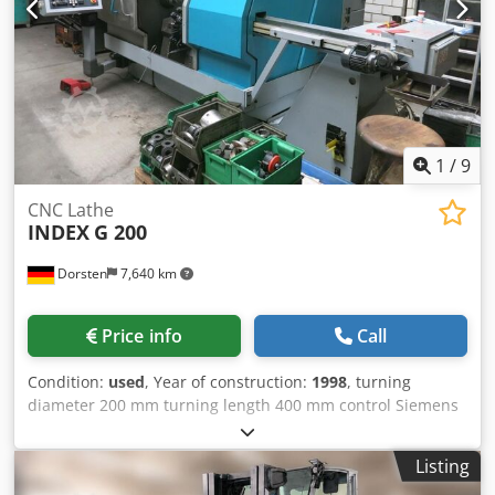
1
/
9
CNC Lathe
INDEX
G 200
Dorsten
7,640 km
Price info
Call
Condition:
used
, Year of construction:
1998
, turning
diameter 200 mm turning length 400 mm control Siemens
type C 200-4 840 C spindle passage 65 mm Tool changer 2
x14 Pos. live tooling 2x Revoler weight of the machine ca. 4
Listing
t Main and counter spindle 3-jaw chuck with numerous