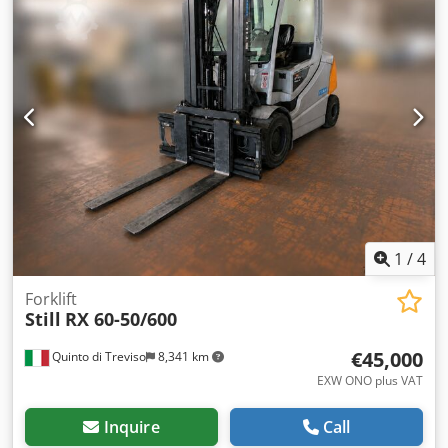
jaws Hainbuch collets Many tool holders Various driven
tools Bar loader "Index MBL" Chip conveyor with coolant
unit Complete set of spindle reducers etc. see photo The
tech. Data are manufacturer or operator information and
therefore non- binding. We reserve the right to prior sale;
Our terms and conditions of sale apply exclusively. Dodpfx
Alsyqvygogskr About us More than 400 of our own
machines in stock Over 15,000 m² of storage space, 70 t
crane capacity More than 10,000 items and accessories for
your workshop If you are interested in selling machines,
production lines, or your business, please contact us. You
can find further offers on our website. Tours are possible
by appointment. We look forward to your visit. Your
1
/
4
Markus Hirsch Team
Forklift
Still
RX 60-50/600
€45,000
Quinto di Treviso
8,341 km
EXW ONO plus VAT
Inquire
Call