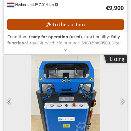
Netherlands
7,514 km
€9,900
To the auction
Condition:
ready for operation (used)
, functionality:
fully
functional
, machine/vehicle number:
516329V00563
, Year
of construction:
2019
, operating hours:
10,333 h
, load
capacity:
5,000 kg
, lifting height:
3,700 mm
, fuel type:
Listing
electric
, mast type:
duplex
, fork length:
2,390 mm
,
TECHNICAL DETAILS Load capacity: 5,000 kg Lifting height:
3,700 mm Mast height: 2,580 mm Fork length: 2,390 mm
Dodezrmmljpfx Algjkr Minimum fork width: 410 mm
Maximum fork width: 1,300 mm MACHINE DETAILS
Number of wheels: 4 Mast type: Duplex Drive: Electric
Operating hours: 10,333 h Dimensions & Weight
Dimensions (L x W x H): 2,896 x 1,399 x 2,570 mm Unladen
weight: 7,025 kg Battery type: 6 PZS 930 Battery year of
manufacture: 2019 Battery capacity: 930 Ah Battery
voltage: 80 V Operating hours: 10,333 h EQUIPMENT Side
shift Fork adjustment Non-marking tires Full cabin Work