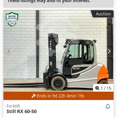
These listings may also fit your interest.
Auction
1
/
15
Ends in
9
d
22
h
4
min
17
s
Forklift
Still
RX 60-50