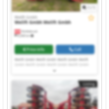
1
/
1
Welift Gmbh
Welift Gmbh
Welift Gmbh
Vöcklabruck
8,268 km
Price info
Call
Welift Gmbh Welift Gmbh Welift Gmbh Welift
Gmbh Welift Gmbh Welift Gmbh Welift Gmbh
Welift Gmbh Welift Gmbh Welift Gmbh Welift
Gmbh Welift Gmbh Welift Gmbh Welift Gmbh
Welift Gmbh Welift Gmbh Welift Gmbh Welift
Listing
Gmbh Welift Gmbh Welift Gmbh