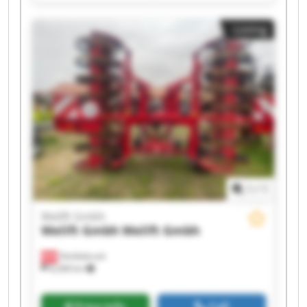
Gmbh Welift Gmbh Welift Gmbh Welift Gmbh
Welift Gmbh Welift Gmbh Welift Gmbh Welift
Listing
Gmbh Welift Gmbh Welift Gmbh
1
/
1
Welift Gmbh
Welift Gmbh
Welift Gmbh
Vöcklabruck
8,268 km
Price info
Call