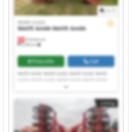
1
/
1
Welift Gmbh
Welift Gmbh
Welift Gmbh
Vöcklabruck
8,268 km
Price info
Call
Welift Gmbh Welift Gmbh Welift Gmbh Welift
Gmbh Welift Gmbh Welift Gmbh Welift Gmbh
Welift Gmbh Welift Gmbh Welift Gmbh Welift
Gmbh Welift Gmbh Welift Gmbh Welift Gmbh
Welift Gmbh Welift Gmbh Welift Gmbh Welift
Listing
Gmbh Welift Gmbh Welift Gmbh