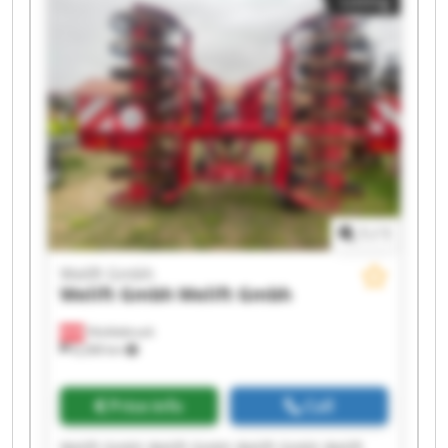
Listing
Gmbh Welift Gmbh Welift Gmbh
1
/
1
Welift Gmbh
Welift Gmbh
Welift Gmbh
Vöcklabruck
8,268 km
Price info
Call
Welift Gmbh Welift Gmbh Welift Gmbh Welift