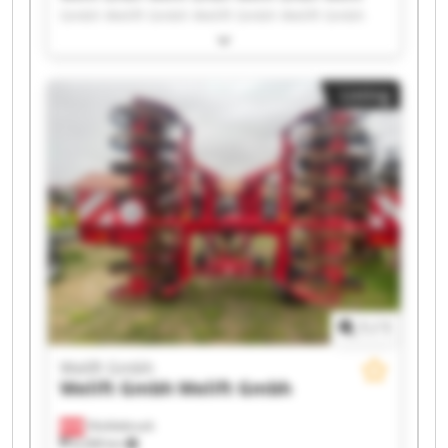
Gmbh Welift Gmbh Welift Gmbh Welift Gmbh
Welift Gmbh Welift Gmbh Welift Gmbh Welift
Gmbh Welift Gmbh Welift Gmbh Welift Gmbh
Welift Gmbh Welift Gmbh Welift Gmbh Welift
Listing
Gmbh Welift Gmbh Welift Gmbh
1
/
1
Welift Gmbh
Welift Gmbh
Welift Gmbh
Vöcklabruck
8,268 km