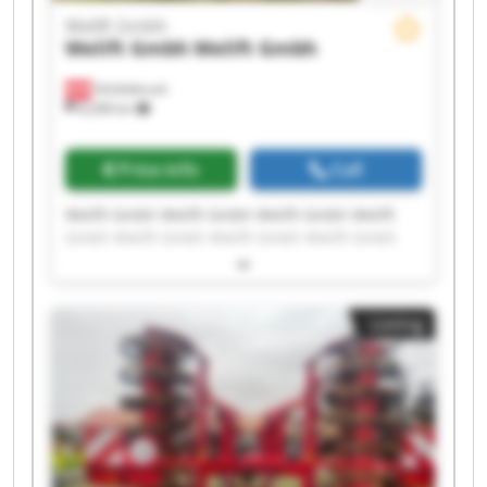
Welift Gmbh
Welift Gmbh
Welift Gmbh
Vöcklabruck
8,268 km
Price info
Call
Welift Gmbh Welift Gmbh Welift Gmbh Welift
Gmbh Welift Gmbh Welift Gmbh Welift Gmbh
Welift Gmbh Welift Gmbh Welift Gmbh Welift
Gmbh Welift Gmbh Welift Gmbh Welift Gmbh
Welift Gmbh Welift Gmbh Welift Gmbh Welift
Listing
Gmbh Welift Gmbh Welift Gmbh