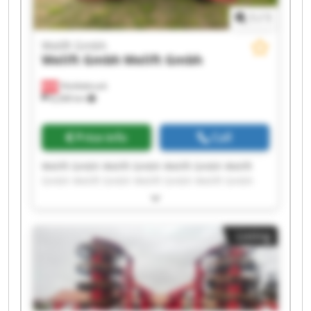
1
/
1
Welift Gmbh
Welift Gmbh
Welift Gmbh
Vöcklabruck
8,268 km
Price info
Call
Welift Gmbh Welift Gmbh Welift Gmbh Welift
Gmbh Welift Gmbh Welift Gmbh Welift Gmbh
Welift Gmbh Welift Gmbh Welift Gmbh Welift
Gmbh Welift Gmbh Welift Gmbh Welift Gmbh
Welift Gmbh Welift Gmbh Welift Gmbh Welift
Listing
Gmbh Welift Gmbh Welift Gmbh