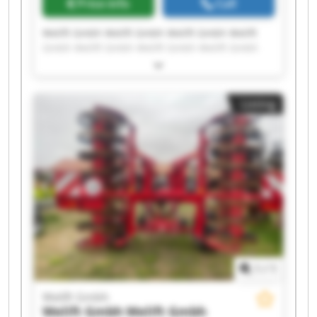
Price info
Call
Welift Gmbh Welift Gmbh Welift Gmbh Welift
Gmbh Welift Gmbh Welift Gmbh Welift Gmbh
Welift Gmbh Welift Gmbh Welift Gmbh Welift
Gmbh Welift Gmbh Welift Gmbh Welift Gmbh
Welift Gmbh Welift Gmbh Welift Gmbh Welift
Listing
Gmbh Welift Gmbh Welift Gmbh
1
/
1
Welift Gmbh
Welift Gmbh
Welift Gmbh