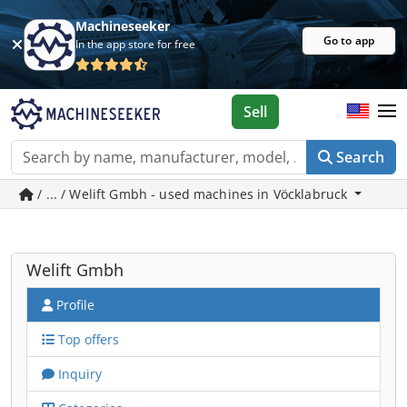
Machineseeker
Go to app
In the app store for free
Sell
Search
/ ... / Welift Gmbh - used machines in Vöcklabruck
Welift Gmbh
Profile
Top offers
Inquiry