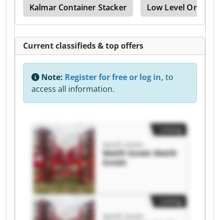
own
Kalmar Container Stacker
Low Level Order Pi
Current classifieds & top offers
Note:
Register for free or log in,
to
access all information.
Listing
Welift Gmbh
Welift Gmbh Welift
Gmbh
Listing
Welift Gmbh