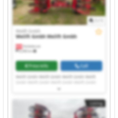
1
/
1
Welift Gmbh
Welift Gmbh
Welift Gmbh
Vöcklabruck
8,268 km
Price info
Call
Welift Gmbh Welift Gmbh Welift Gmbh Welift
Gmbh Welift Gmbh Welift Gmbh Welift Gmbh
Welift Gmbh Welift Gmbh Welift Gmbh Welift
Gmbh Welift Gmbh Welift Gmbh Welift Gmbh
Welift Gmbh Welift Gmbh Welift Gmbh Welift
Listing
Gmbh Welift Gmbh Welift Gmbh