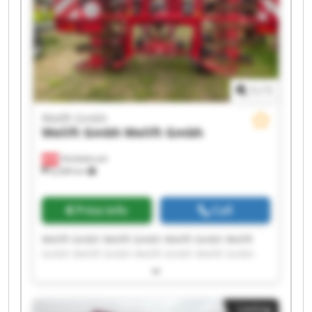
1
/
1
Welift Gmbh
Welift Gmbh
Welift Gmbh
Vöcklabruck
8,268 km
Price info
Call
Welift Gmbh Welift Gmbh Welift Gmbh Welift
Gmbh Welift Gmbh Welift Gmbh Welift Gmbh
Welift Gmbh Welift Gmbh Welift Gmbh Welift
Gmbh Welift Gmbh Welift Gmbh Welift Gmbh
Welift Gmbh Welift Gmbh Welift Gmbh Welift
Listing