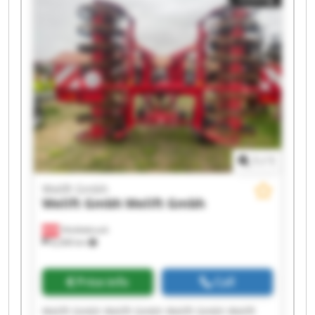
Gmbh Welift Gmbh Welift Gmbh
1
/
1
Welift Gmbh
Welift Gmbh
Welift Gmbh
Vöcklabruck
8,268 km
Price info
Call
Welift Gmbh Welift Gmbh Welift Gmbh Welift