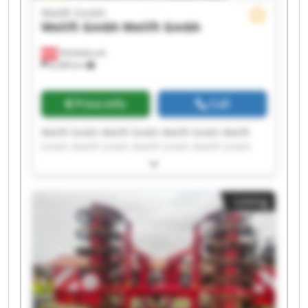
Welift Gmbh
Welift Gmbh
Welift Gmbh
Vöcklabruck
8,268 km
Price info
Call
Welift Gmbh Welift Gmbh Welift Gmbh Welift
Gmbh Welift Gmbh Welift Gmbh Welift Gmbh
Welift Gmbh Welift Gmbh Welift Gmbh Welift
Gmbh Welift Gmbh Welift Gmbh Welift Gmbh
Welift Gmbh Welift Gmbh Welift Gmbh Welift
Listing
Gmbh Welift Gmbh Welift Gmbh