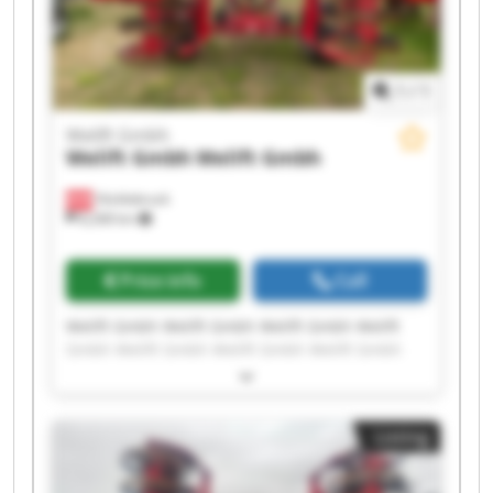
1
/
1
Welift Gmbh
Welift Gmbh
Welift Gmbh
Vöcklabruck
8,268 km
Price info
Call
Welift Gmbh Welift Gmbh Welift Gmbh Welift
Gmbh Welift Gmbh Welift Gmbh Welift Gmbh
Welift Gmbh Welift Gmbh Welift Gmbh Welift
Gmbh Welift Gmbh Welift Gmbh Welift Gmbh
Welift Gmbh Welift Gmbh Welift Gmbh Welift
Listing
Gmbh Welift Gmbh Welift Gmbh