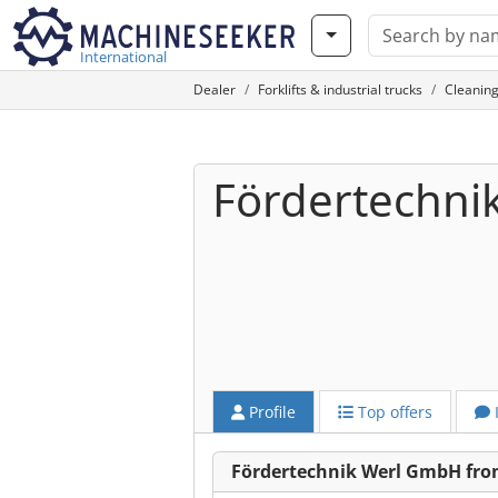
International
Dealer
Forklifts & industrial trucks
Cleanin
Fördertechni
Profile
Top offers
Fördertechnik Werl GmbH fro