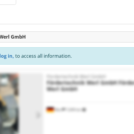
k Werl GmbH
log in,
to access all information.
Fördertechnik Werl GmbH
Fördertechnik Werl GmbH
Förde
Werl GmbH
Werl
7,699 km
Request more images