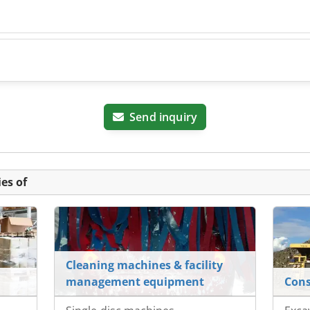
Send inquiry
es of
Cleaning machines & facility
management equipment
Cons