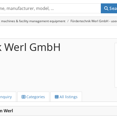
Sea
g machines & facility management equipment
Fördertechnik Werl GmbH - use
k Werl GmbH
Inquiry
Categories
All listings
m Werl