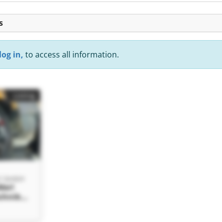
s
log in,
to access all information.
Listing
rl GmbH
Werl
chnik