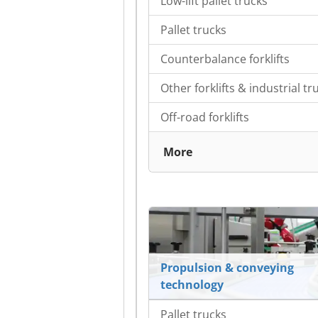
Low-lift pallet trucks
Pallet trucks
Counterbalance forklifts
Other forklifts & industrial tr
Off-road forklifts
More
Propulsion & conveying
technology
Pallet trucks