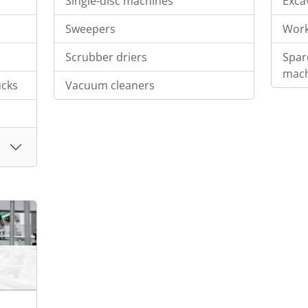
Single-disc machines
Exca
Sweepers
Work
Scrubber driers
Spar
mach
ucks
Vacuum cleaners