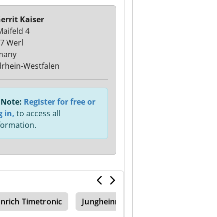
errit Kaiser
aifeld 4
7 Werl
many
rhein-Westfalen
Note:
Register for free or
g in,
to access all
formation.
nrich Timetronic
Jungheinrich