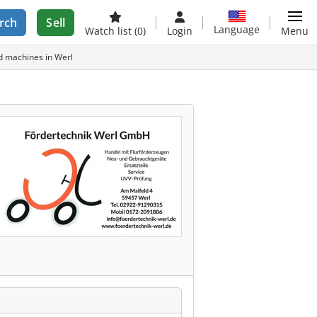
rch
Sell
Language
Watch list
(0)
Login
Menu
d machines in Werl