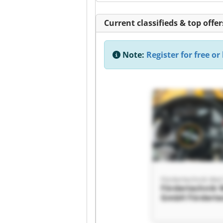
Current classifieds & top offer
Note:
Register for free or 
Fördertechnik We
Fördertechnik 
GmbH Förderte
Werl GmbH