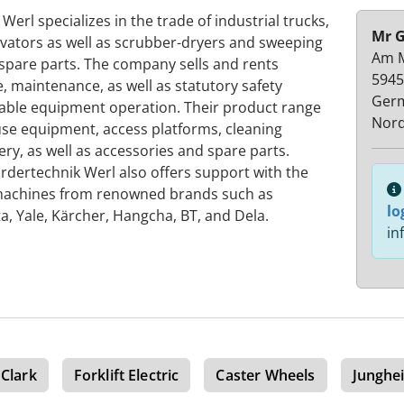
rl specializes in the trade of industrial trucks,
Mr G
avators as well as scrubber-dryers and sweeping
Am M
spare parts. The company sells and rents
5945
, maintenance, as well as statutory safety
Ger
iable equipment operation. Their product range
Nord
ouse equipment, access platforms, cleaning
y, as well as accessories and spare parts.
dertechnik Werl also offers support with the
machines from renowned brands such as
lo
ta, Yale, Kärcher, Hangcha, BT, and Dela.
in
Clark
Forklift Electric
Caster Wheels
Junghei