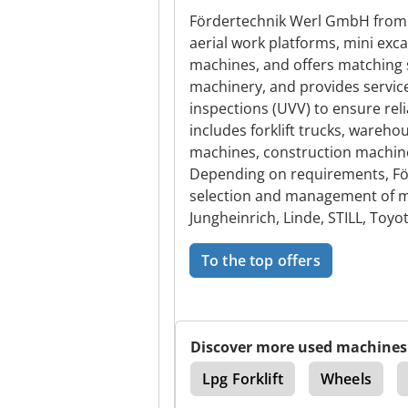
Fördertechnik Werl GmbH from We
aerial work platforms, mini exc
machines, and offers matching 
machinery, and provides service
inspections (UVV) to ensure rel
includes forklift trucks, wareh
machines, construction machiner
Depending on requirements, För
selection and management of 
Jungheinrich, Linde, STILL, Toyo
To the top offers
Discover more used machines
Scrubber
Cesab
Lpg Forklift
Wheels