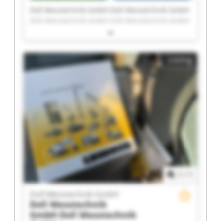
Doll Messtechnik GmbH Doll Messtechnik GmbH
Doll Messtechnik GmbH Doll Messtechnik GmbH
Doll Messtechnik GmbH Doll Messtechnik GmbH
Doll Messtechnik GmbH Doll Messtechnik GmbH
Doll Messtechnik GmbH Doll Messtechnik GmbH
Listing
Doll Messtechnik GmbH Doll Messtechnik GmbH
Doll Messtechnik GmbH Doll Messtechnik GmbH
Doll Messtechnik GmbH Doll Messtechnik GmbH
Doll Messtechnik GmbH Doll Messtechnik GmbH
Doll Messtechnik GmbH Doll Messtechnik GmbH
1
/
1
Doll Messtechnik GmbH
Doll Messtechnik
GmbH
Doll Messtechnik