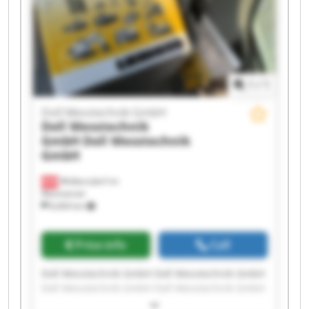
1
/
1
Doll Messtechnik GmbH
Doll Messtechnik
GmbH
Doll Messtechnik
GmbH
Wolkersdorf im
Weinviertel
8,404 km
Price info
Call
Doll Messtechnik GmbH Doll Messtechnik GmbH
Doll Messtechnik GmbH Doll Messtechnik GmbH
Doll Messtechnik GmbH Doll Messtechnik GmbH