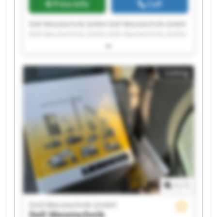
Price info
Call
Doll Messtechnik GmbH Doll Messtechnik GmbH
Doll Messtechnik GmbH Doll Messtechnik GmbH
Doll Messtechnik GmbH Doll Messtechnik GmbH
Doll Messtechnik GmbH Doll Messtechnik GmbH
Doll Messtechnik GmbH Doll Messtechnik GmbH
Listing
Doll Messtechnik GmbH Doll Messtechnik GmbH
Doll Messtechnik GmbH Doll Messtechnik GmbH
Doll Messtechnik GmbH Doll Messtechnik GmbH
Doll Messtechnik GmbH Doll Messtechnik GmbH
Doll Messtechnik GmbH Doll Messtechnik GmbH
1
/
1
Doll Messtechnik GmbH
Doll Messtechnik