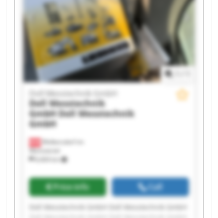
Doll Messtechnik GmbH Doll Messtechnik GmbH
1
/
1
Doll Messtechnik GmbH
Doll Messtechnik
GmbH
Doll Messtechnik
GmbH
Wolkersdorf im
Weinviertel
8,404 km
Price info
Call
Doll Messtechnik GmbH Doll Messtechnik GmbH
Doll Messtechnik GmbH Doll Messtechnik GmbH