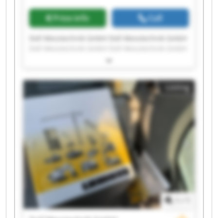
Price info
Call
Doll Messtechnik GmbH Doll Messtechnik GmbH
Doll Messtechnik GmbH Doll Messtechnik GmbH
Doll Messtechnik GmbH Doll Messtechnik GmbH
Doll Messtechnik GmbH Doll Messtechnik GmbH
Doll Messtechnik GmbH Doll Messtechnik GmbH
Listing
Doll Messtechnik GmbH Doll Messtechnik GmbH
Doll Messtechnik GmbH Doll Messtechnik GmbH
Doll Messtechnik GmbH Doll Messtechnik GmbH
Doll Messtechnik GmbH Doll Messtechnik GmbH
Doll Messtechnik GmbH Doll Messtechnik GmbH
1
/
1