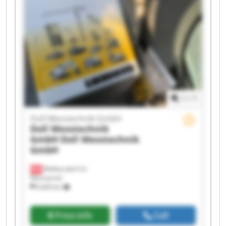
1
/
1
Doll Messtechnik GmbH
Doll Messtechnik
GmbH
Doll Messtechnik
GmbH
Wolkersdorf im
Weinviertel
8,404 km
Price info
Call