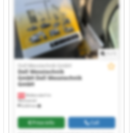
Doll Messtechnik GmbH Doll Messtechnik GmbH
Doll Messtechnik GmbH Doll Messtechnik GmbH
1
/
1
Doll Messtechnik GmbH
Doll Messtechnik
GmbH
Doll Messtechnik
GmbH
Wolkersdorf im
Weinviertel
8,404 km
Price info
Call