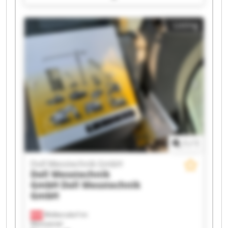
Doll Messtechnik GmbH Doll Messtechnik GmbH
Doll Messtechnik GmbH Doll Messtechnik GmbH
Listing
Doll Messtechnik GmbH Doll Messtechnik GmbH
Doll Messtechnik GmbH Doll Messtechnik GmbH
Doll Messtechnik GmbH Doll Messtechnik GmbH
Doll Messtechnik GmbH Doll Messtechnik GmbH
Doll Messtechnik GmbH Doll Messtechnik GmbH
1
/
1
Doll Messtechnik GmbH
Doll Messtechnik
GmbH
Doll Messtechnik
GmbH
Wolkersdorf im
Weinviertel