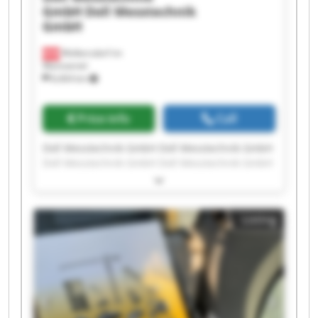
GmbH
Doll Messtechnik
GmbH
Wolkersdorf im
Weinviertel
8,404 km
Price info
Call
Doll Messtechnik GmbH Doll Messtechnik GmbH
Doll Messtechnik GmbH Doll Messtechnik GmbH
Doll Messtechnik GmbH Doll Messtechnik GmbH
Doll Messtechnik GmbH Doll Messtechnik GmbH
Doll Messtechnik GmbH Doll Messtechnik GmbH
Listing
Doll Messtechnik GmbH Doll Messtechnik GmbH
Doll Messtechnik GmbH Doll Messtechnik GmbH
Doll Messtechnik GmbH Doll Messtechnik GmbH
Doll Messtechnik GmbH Doll Messtechnik GmbH
Doll Messtechnik GmbH Doll Messtechnik GmbH