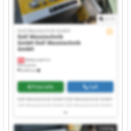
1
/
1
Doll Messtechnik GmbH
Doll Messtechnik
GmbH
Doll Messtechnik
GmbH
Wolkersdorf im
Weinviertel
8,404 km
Price info
Call
Doll Messtechnik GmbH Doll Messtechnik GmbH
Doll Messtechnik GmbH Doll Messtechnik GmbH
Doll Messtechnik GmbH Doll Messtechnik GmbH
Doll Messtechnik GmbH Doll Messtechnik GmbH
Doll Messtechnik GmbH Doll Messtechnik GmbH
Listing
Doll Messtechnik GmbH Doll Messtechnik GmbH