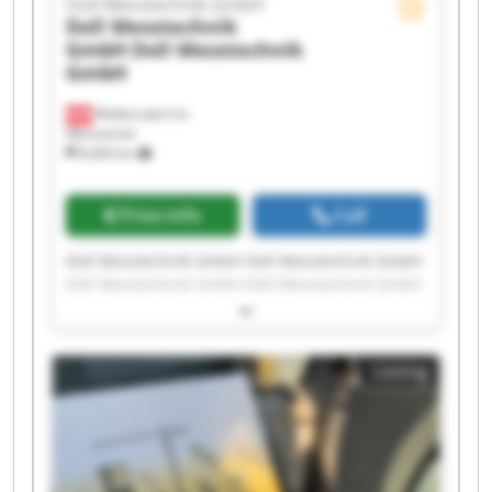
Doll Messtechnik GmbH
Doll Messtechnik
GmbH
Doll Messtechnik
GmbH
Wolkersdorf im
Weinviertel
8,404 km
Price info
Call
Doll Messtechnik GmbH Doll Messtechnik GmbH
Doll Messtechnik GmbH Doll Messtechnik GmbH
Doll Messtechnik GmbH Doll Messtechnik GmbH
Doll Messtechnik GmbH Doll Messtechnik GmbH
Doll Messtechnik GmbH Doll Messtechnik GmbH
Listing
Doll Messtechnik GmbH Doll Messtechnik GmbH
Doll Messtechnik GmbH Doll Messtechnik GmbH
Doll Messtechnik GmbH Doll Messtechnik GmbH
Doll Messtechnik GmbH Doll Messtechnik GmbH
Doll Messtechnik GmbH Doll Messtechnik GmbH