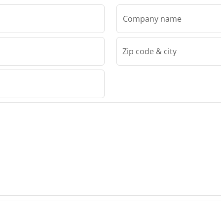
Company name
Zip code & city
& Zn
is & Zn
is & Zn