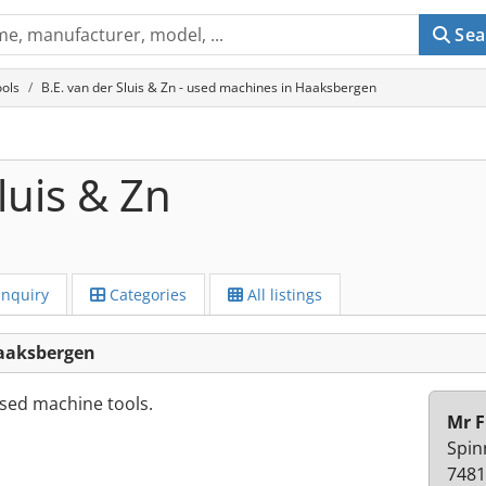
Sea
ols
B.E. van der Sluis & Zn - used machines in Haaksbergen
luis & Zn
Inquiry
Categories
All listings
Haaksbergen
sed machine tools.
Mr F
Spin
7481