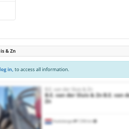
uis & Zn
log in,
to access all information.
B.E. van der Sluis & Zn
B.E. van der Sluis & Zn
B.E. van d
Zn
Haaksbergen
7,596 km