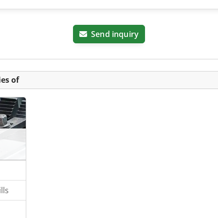
Send inquiry
es of
lls