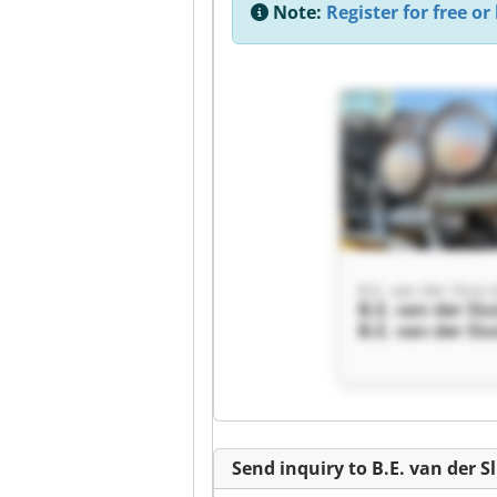
Note:
Register for free or 
B.E. van der Sluis 
B.E. van der Slu
B.E. van der Slu
Send inquiry to B.E. van der S