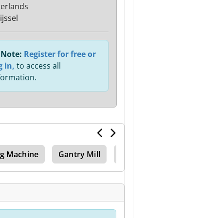
erlands
ijssel
Note:
Register for free or
g in,
to access all
formation.
ng Machine
Gantry Mill
Edm Machine Edm