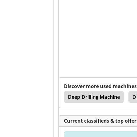
Discover more used machines
Machine
Dmc 125 U
Deep Drilling Machine
D
Current classifieds & top offer