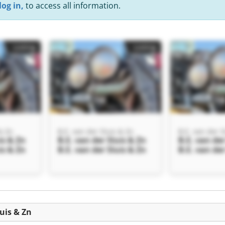
log in,
to access all information.
Listing
Listing
& Zn
B.E. van der Sluis & Zn
B.E. van der S
is & Zn
B.E. van der Sluis & Zn
B.E. van der
is & Zn
B.E. van der Sluis & Zn
B.E. van der
Listing
luis & Zn