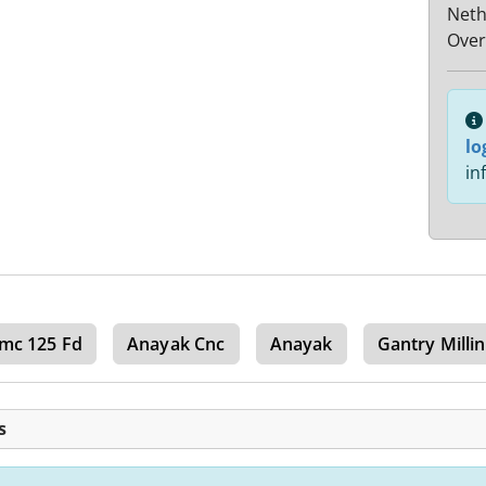
Neth
Over
lo
in
mc 125 Fd
Anayak Cnc
Anayak
Gantry Milli
s