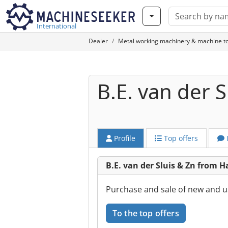
International
Dealer
Metal working machinery & machine to
B.E. van der S
Profile
Top offers
B.E. van der Sluis & Zn from 
Purchase and sale of new and u
To the top offers