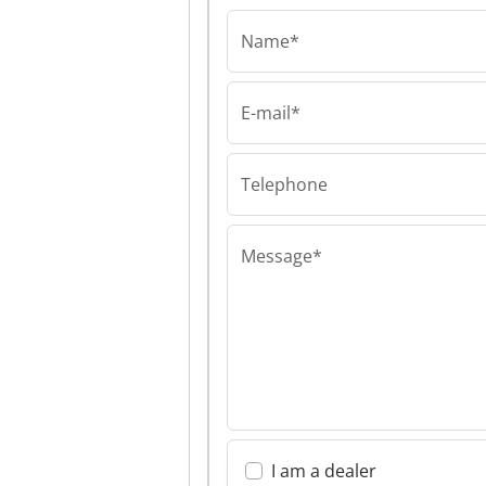
Name*
E-mail*
B.E. van der Sluis 
B.E. van der Slu
B.E. van der Slu
Telephone
Message*
I am a dealer