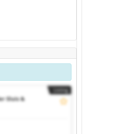
Listing
er Sluis &