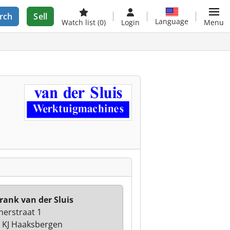
rch
Sell
Language
Watch list
(0)
Login
Menu
rank van der Sluis
nerstraat 1
 KJ Haaksbergen