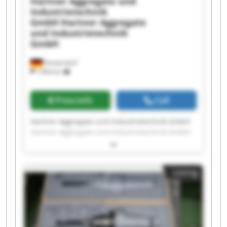
Hartner Aggregate und
Industrietechnik
GmbH
Hartner Aggregate
und Industrietechnik
GmbH
Denkendorf
7,964 km
Price info
Call
Hartner Aggregate und Industrietechnik GmbH
Hartner Aggregate und Industrietechnik GmbH
Hartner Aggregate und Industrietechnik GmbH
Hartner Aggregate und Industrietechnik GmbH
Hartner Aggregate und Industrietechnik GmbH
Listing
Hartner Aggregate und Industrietechnik GmbH
Hartner Aggregate und Industrietechnik GmbH
Hartner Aggregate und Industrietechnik GmbH
Hartner Aggregate und Industrietechnik GmbH
Hartner Aggregate und Industrietechnik GmbH