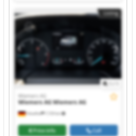
AG Wiemers AG Wiemers AG Wiemers AG
Wiemers AG Wiemers AG Wiemers AG Wiemers
Listing
AG Wiemers AG Wiemers AG
1
/
1
Wiemers AG
Wiemers AG
Wiemers AG
Hövelhof
7,729 km
Price info
Call