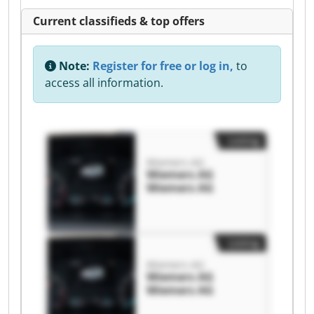
Current classifieds & top offers
Note:
Register for free or log in,
to
access all information.
Listing
Wiemers AG
Wiemers AG
Wiemers AG
Listing
Wiemers AG
Wiemers AG
Wiemers AG