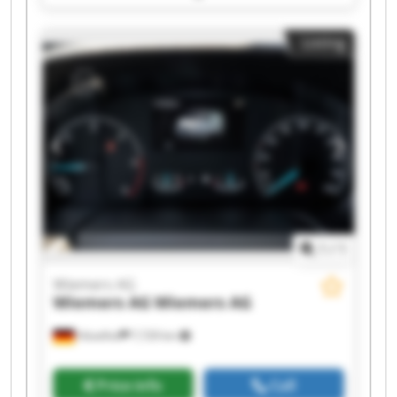
AG Wiemers AG Wiemers AG Wiemers AG
Wiemers AG Wiemers AG Wiemers AG Wiemers
Listing
AG Wiemers AG Wiemers AG
1
/
1
Wiemers AG
Wiemers AG
Wiemers AG
Hövelhof
7,729 km
Price info
Call