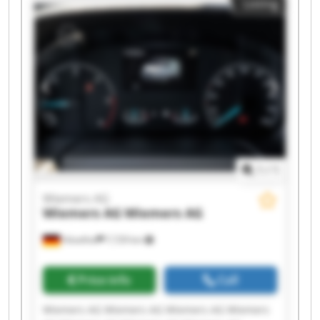
Listing
AG Wiemers AG Wiemers AG
1
/
1
Wiemers AG
Wiemers AG
Wiemers AG
Hövelhof
7,729 km
Price info
Call
Wiemers AG Wiemers AG Wiemers AG Wiemers