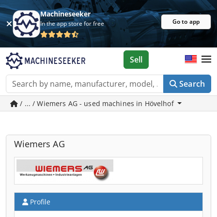
Machineseeker
Go to app
In the app store for free
Sell
Search
/ ... / Wiemers AG - used machines in Hövelhof
Wiemers AG
Profile