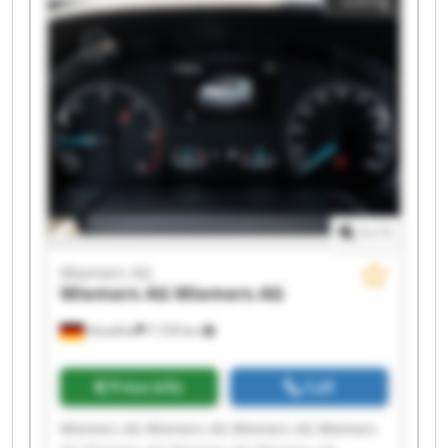
AG Wiemers AG Wiemers AG
1
/
1
Wiemers AG
Wiemers AG
Wiemers AG
Hövelhof
7,729 km
Price info
Call
Wiemers AG Wiemers AG Wiemers AG Wiemers