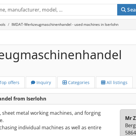
Sea
ols
IMDAT-Werkzeugmaschinenhandel - used machines in Iserlohn
eugmaschinenhandel
Top offers
Inquiry
Categories
All listings
del from Iserlohn
, sheet metal working machines, and forging
Mr Z
e.
Berg
chasing individual machines as well as entire
5864