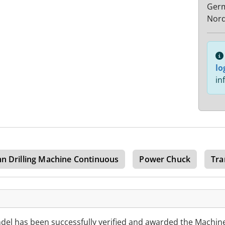
Ger
Nord
lo
in
n Drilling Machine Continuous
Power Chuck
Tra
 has been successfully verified and awarded the Machin