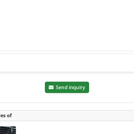
Send inquiry
es of