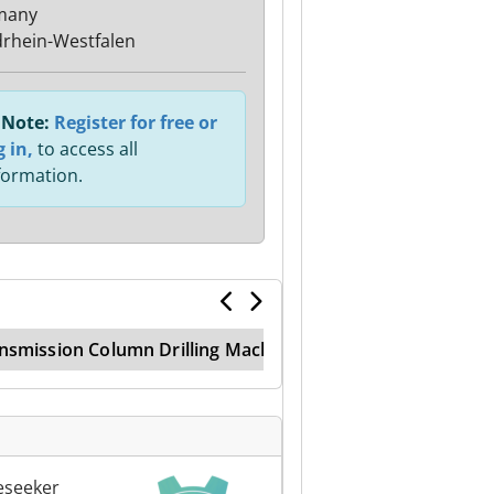
many
rhein-Westfalen
Note:
Register for free or
g in,
to access all
formation.
nsmission Column Drilling Machine
Vdf
Power C
eseeker