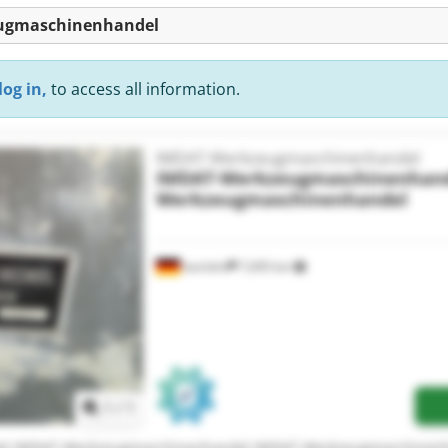
eugmaschinenhandel
log in,
to access all information.
IMDAT-Werkzeugmaschinenhandel
IMDAT-Werkzeugmaschinenhan
Werkzeugmaschinenhandel
Iserlohn
7,695 km
Request more images
1
/
1
l IMDAT-Werkzeugmaschinenhandel IMDAT-Werkzeugmaschinenh