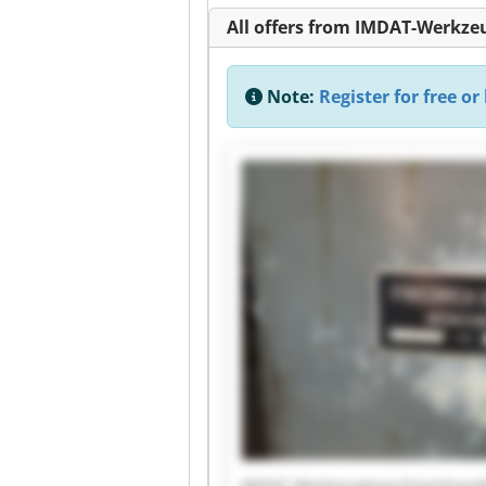
All offers from IMDAT-Werkz
Note:
Register for free or 
IMDAT-Werkzeugmaschinenhande