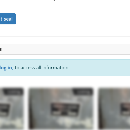
t seal
s
log in,
to access all information.
Listing
Listing