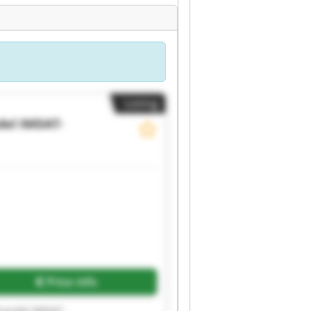
Listing
del
IMDAT-
Price info
andel IMDAT-