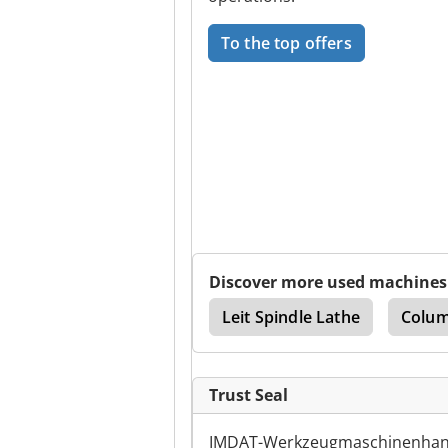
To the top offers
Discover more used machines
iversal Milling Machine
Leit Spindle Lathe
Colum
Trust Seal
IMDAT-Werkzeugmaschinenhandel