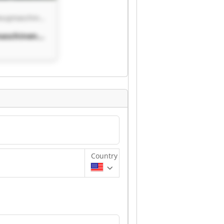
IMDAT-Werkzeugmaschinenhandel
aschinenha
-
aschinenha
Country