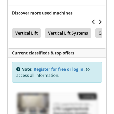
Discover more used machines
600
Vertical Lift
Vertical Lift Systems
Carouse
Current classifieds & top offers
Note:
Register for free or log in,
to
access all information.
Listing
LTG Lagertechnik Gerschütz GmbH
LTG Lagertechnik
Gerschütz GmbH