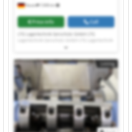
Nauen
7,908 km
Price info
Call
LTG Lagertechnik Gerschütz GmbH LTG
Lagertechnik Gerschütz GmbH LTG Lagertechnik
Gerschütz GmbH LTG Lagertechnik Gerschütz
GmbH LTG Lagertechnik Gerschütz GmbH LTG
Lagertechnik Gerschütz GmbH LTG Lagertechnik
Listing
Gerschütz GmbH LTG Lagertechnik Gerschütz
GmbH LTG Lagertechnik Gerschütz GmbH LTG
Lagertechnik Gerschütz GmbH LTG Lagertechnik
Gerschütz GmbH LTG Lagertechnik Gerschütz
GmbH LTG Lagertechnik Gerschütz GmbH LTG
Lagertechnik Gerschütz GmbH LTG Lagertechnik
Gerschütz GmbH LTG Lagertechnik Gerschütz
GmbH LTG Lagertechnik Gerschütz GmbH LTG
Lagertechnik Gerschütz GmbH LTG Lagertechnik
Gerschütz GmbH LTG Lagertechnik Gerschütz
GmbH