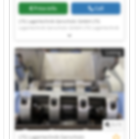
Price info
Call
LTG Lagertechnik Gerschütz GmbH LTG
Lagertechnik Gerschütz GmbH LTG Lagertechnik
Gerschütz GmbH LTG Lagertechnik Gerschütz
GmbH LTG Lagertechnik Gerschütz GmbH LTG
Lagertechnik Gerschütz GmbH LTG Lagertechnik
Listing
Gerschütz GmbH LTG Lagertechnik Gerschütz
GmbH LTG Lagertechnik Gerschütz GmbH LTG
Lagertechnik Gerschütz GmbH LTG Lagertechnik
Gerschütz GmbH LTG Lagertechnik Gerschütz
GmbH LTG Lagertechnik Gerschütz GmbH LTG
Lagertechnik Gerschütz GmbH LTG Lagertechnik
Gerschütz GmbH LTG Lagertechnik Gerschütz
GmbH LTG Lagertechnik Gerschütz GmbH LTG
Lagertechnik Gerschütz GmbH LTG Lagertechnik
Gerschütz GmbH LTG Lagertechnik Gerschütz
GmbH
1
/
1
LTG Lagertechnik Gerschütz