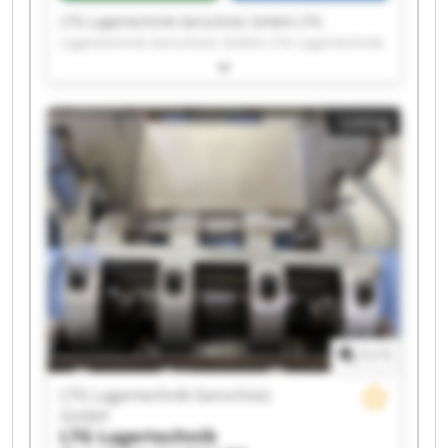
LTG Lagertechnik Gerschütz GmbH LTG
Lagertechnik Gerschütz GmbH LTG Lagertechnik
Gerschütz GmbH LTG Lagertechnik Gerschütz
GmbH LTG Lagertechnik Gerschütz GmbH LTG
Lagertechnik Gerschütz GmbH LTG Lagertechnik
Listing
Gerschütz GmbH LTG Lagertechnik Gerschütz
GmbH LTG Lagertechnik Gerschütz GmbH LTG
Lagertechnik Gerschütz GmbH LTG Lagertechnik
Gerschütz GmbH LTG Lagertechnik Gerschütz
GmbH LTG Lagertechnik Gerschütz GmbH LTG
Lagertechnik Gerschütz GmbH LTG Lagertechnik
Gerschütz GmbH LTG Lagertechnik Gerschütz
GmbH LTG Lagertechnik Gerschütz GmbH LTG
Lagertechnik Gerschütz GmbH LTG Lagertechnik
Gerschütz GmbH LTG Lagertechnik Gerschütz
GmbH
1
/
1
LTG Lagertechnik Gerschütz
GmbH
LTG Lagertechnik