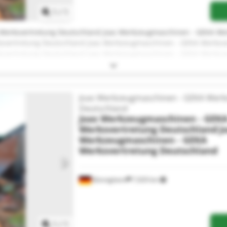
1
/
1
Werksvertretung Deutschland Joas Werkzeugmaschinen - GEKA Wer
vertretung Deutschland Joas Werkzeugmaschinen - GEKA Werksve
vertretung Deutschland Joas Werkzeugmaschinen - GEKA Werksve
vertretung Deutschland Joas Werkzeugmaschinen - GEKA Werksve
vertretung Deutschland Joas Werkzeugmaschinen - GEKA Werksve
vertretung Deutschland Joas Werkzeugmaschinen - GEKA Werksve
vertretung Deutschland Joas Werkzeugmaschinen - GEKA Werksve
Joas Werkzeugmaschinen - GEKA Werk
vertretung Deutschland Joas Werkzeugmaschinen - GEKA Werksve
Deutschland
vertretung Deutschland Joas Werkzeugmaschinen - GEKA Werksve
Joas Werkzeugmaschinen - GEK
vertretung Deutschland Joas Werkzeugmaschinen - GEKA Werksve
Werksvertretung Deutschland
J
Werkzeugmaschinen - GEKA
Werksvertretung Deutschland
Bönnigheim
7,929 km
Request more images
1
/
1