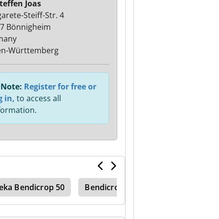
teffen Joas
rete-Steiff-Str. 4
7 Bönnigheim
many
en-Württemberg
Note:
Register for free or
g in,
to access all
formation.
eka Bendicrop 50
Bendicrop 50