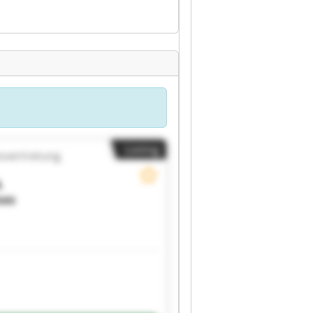
Listing
svertretung
A
oas