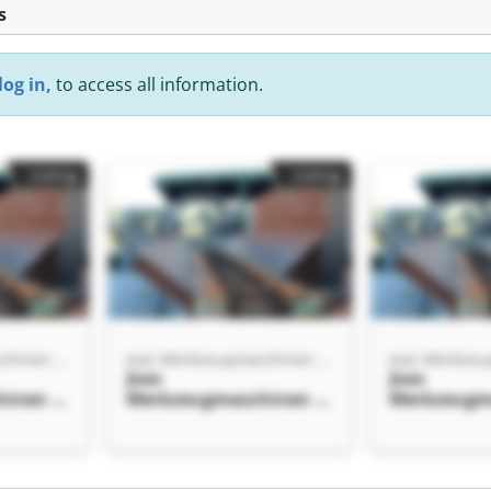
s
log in,
to access all information.
Listing
Listing
Joas Werkzeugmaschinen - GEKA Werksvertretung Deutschland
Joas Werkzeugmaschinen - GEKA Werksvertretung Deutschland
Joas
Joas
inen -
Werkzeugmaschinen -
Werkzeugm
tretung
GEKA Werksvertretung
GEKA Werks
as
Deutschland Joas
Deutschlan
inen -
Werkzeugmaschinen -
Werkzeugm
tretung
GEKA Werksvertretung
GEKA Werks