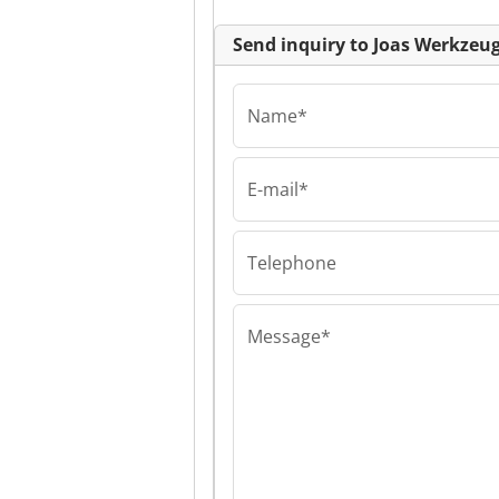
Deutschland
Send inquiry to Joas Werkze
Name*
E-mail*
Joas
Werkzeugmasch
GEKA Werksver
Telephone
Deutschland Jo
Werkzeugmasch
GEKA Werksver
Deutschland
Message*