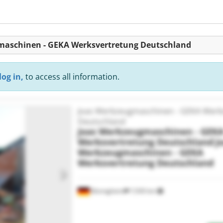
gmaschinen - GEKA Werksvertretung Deutschland
log in,
to access all information.
Joas Werkzeugmaschinen - GEKA Werk
Deutschland
Joas Werkzeugmaschinen - GEK
Werksvertretung Deutschland
J
Werkzeugmaschinen - GEKA
Werksvertretung Deutschland
Bönnigheim
7,930 km
Request more images