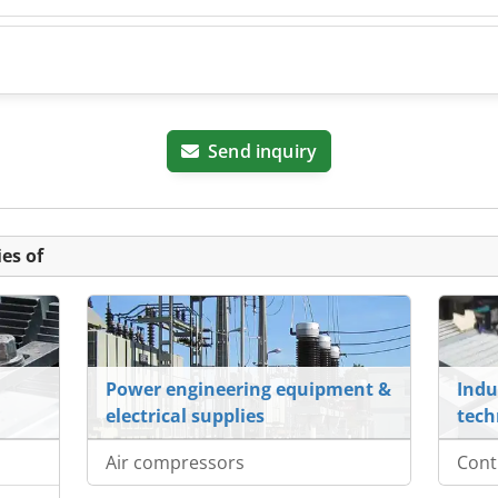
Send inquiry
es of
Power engineering equipment &
Indu
electrical supplies
tech
Air compressors
Cont