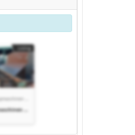
Listing
Joas Werkzeugmaschinen - GEKA Werksvertretung Deutschland
aschinen -
vertretung
d Joas
aschinen -
vertretung