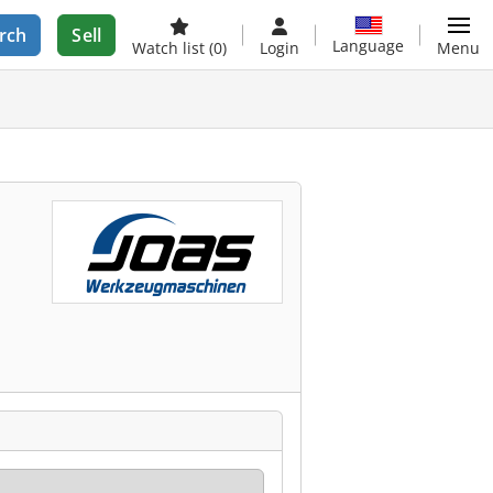
rch
Sell
Language
Watch list
(0)
Login
Menu