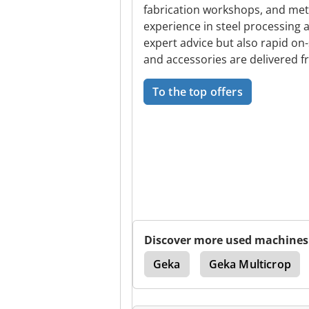
fabrication workshops, and met
experience in steel processing 
expert advice but also rapid on-
and accessories are delivered f
To the top offers
Discover more used machines
er
Geka Hydracrop
Geka
Geka Multicrop