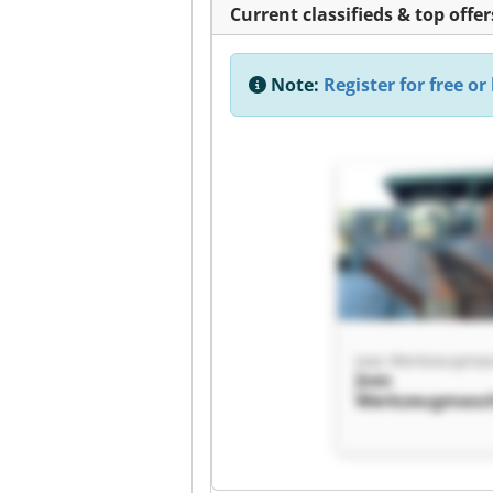
Current classifieds & top offer
Note:
Register for free or 
Joas
Werkzeugmasch
GEKA Werksver
Deutschland Jo
Werkzeugmasch
GEKA Werksver