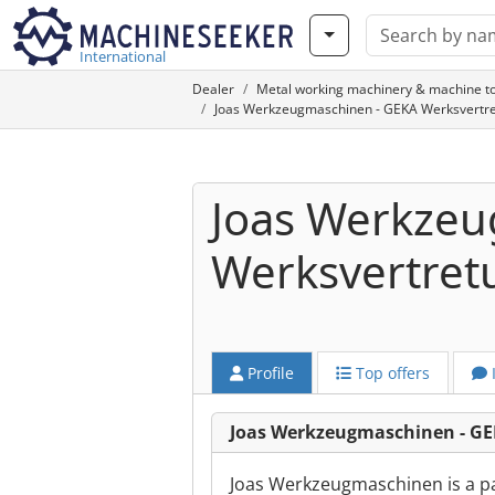
International
Dealer
Metal working machinery & machine to
Joas Werkzeugmaschinen - GEKA Werksvertre
Joas Werkzeu
Werksvertret
Profile
Top offers
Joas Werkzeugmaschinen - G
Joas Werkzeugmaschinen is a pa