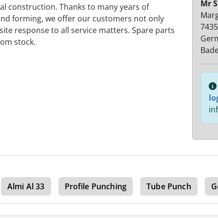
Mr S
al construction. Thanks to many years of
Marga
and forming, we offer our customers not only
7435
site response to all service matters. Spare parts
Ger
rom stock.
Bad
lo
in
Almi Al 33
Profile Punching
Tube Punch
G