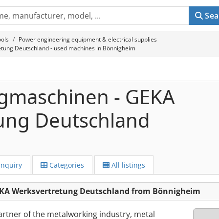
Sea
ols
Power engineering equipment & electrical supplies
tung Deutschland - used machines in Bönnigheim
gmaschinen - GEKA
ung Deutschland
Inquiry
Categories
All listings
EKA Werksvertretung Deutschland from Bönnigheim
rtner of the metalworking industry, metal