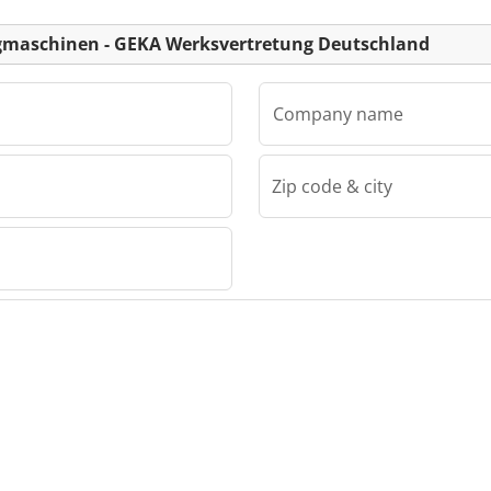
Listing
Deutschland
Deutschlan
ugmaschinen - GEKA Werksvertretung Deutschland
Company name
Zip code & city
Joas Werkzeugmaschinen - GEKA Werksvertretung Deutschland
inen -
tretung
as
inen -
tretung