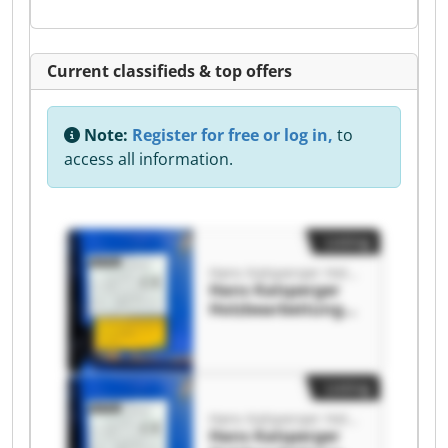
Current classifieds & top offers
Note:
Register for free or log in,
to
access all information.
Listing
Hans Kalsperger Holzbearbeitungsmaschinen
Hans Kalsperger
Holzbearbeitungs
maschinen Hans
Kalsperger
Holzbearbeitungs
maschinen
Listing
Hans Kalsperger Holzbearbeitungsmaschinen
Hans Kalsperger