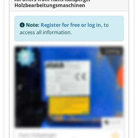
Holzbearbeitungsmaschinen
Note:
Register for free or log in,
to
access all information.
Listing
1
/
1
Hans Kalsperger