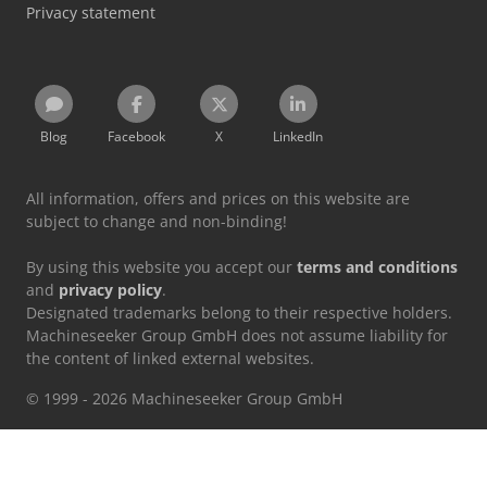
Privacy statement
Blog
Facebook
X
LinkedIn
All information, offers and prices on this website are
subject to change and non-binding!
By using this website you accept our
terms and conditions
and
privacy policy
.
Designated trademarks belong to their respective holders.
Machineseeker Group GmbH does not assume liability for
the content of linked external websites.
© 1999 - 2026 Machineseeker Group GmbH
This website is protected by reCAPTCHA and the
Privacy Policy
and
Terms of Service
from Google apply.