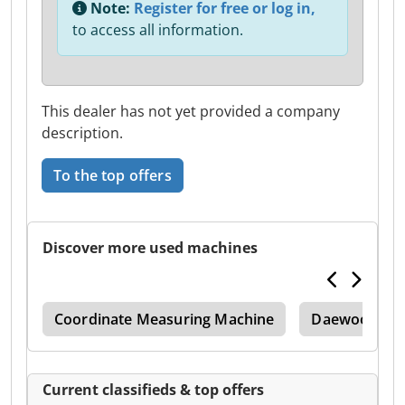
Note:
Register for free or log in,
to access all information.
This dealer has not yet provided a company
description.
To the top offers
Discover more used machines
Lcv
Coordinate Measuring Machine
Daewoo
Current classifieds & top offers