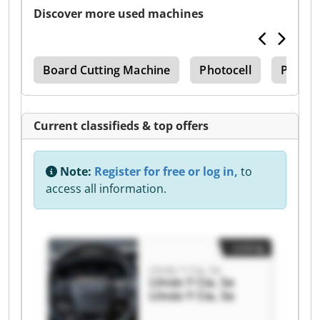
Discover more used machines
ine
Board Cutting Machine
Photocell
Pallet
Current classifieds & top offers
Note:
Register for free or log in,
to
access all information.
Listing
Llinás Y Cia, Sa
Llinás Y Cia, Sa
Llinás Y Cia, Sa