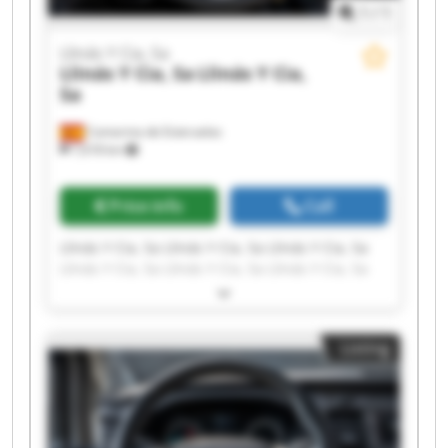
1
/
1
Llinás Y Cia, Sa
Llinás Y Cia, Sa
Llinás Y Cia,
Sa
Camarma de Esteruelas
7,618 km
Price info
Call
Llinás Y Cia, Sa Llinás Y Cia, Sa Llinás Y Cia, Sa
Llinás Y Cia, Sa Llinás Y Cia, Sa Llinás Y Cia, Sa
Llinás Y Cia, Sa Llinás Y Cia, Sa Llinás Y Cia, Sa
Llinás Y Cia, Sa Llinás Y Cia, Sa Llinás Y Cia, Sa
Llinás Y Cia, Sa Llinás Y Cia, Sa Llinás Y Cia, Sa
Listing
Llinás Y Cia, Sa Llinás Y Cia, Sa Llinás Y Cia, Sa
Llinás Y Cia, Sa Llinás Y Cia, Sa