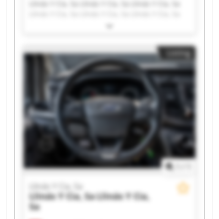
Llinás Y Cia, Sa Llinás Y Cia, Sa Llinás Y Cia, Sa
Llinás Y Cia, Sa Llinás Y Cia, Sa Llinás Y Cia, Sa
Llinás Y Cia, Sa Llinás Y Cia, Sa Llinás Y Cia, Sa
Llinás Y Cia, Sa Llinás Y Cia, Sa Llinás Y Cia, Sa
Llinás Y Cia, Sa Llinás Y Cia, Sa Llinás Y Cia, Sa
Listing
Llinás Y Cia, Sa Llinás Y Cia, Sa Llinás Y Cia, Sa
Llinás Y Cia, Sa Llinás Y Cia, Sa
1
/
1
Llinás Y Cia, Sa
Llinás Y Cia, Sa
Llinás Y Cia,
Sa