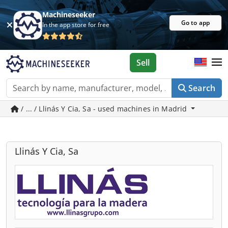
Machineseeker
Go to app
In the app store for free
Sell
Search
/ ... / Llinás Y Cia, Sa - used machines in Madrid
Llinás Y Cia, Sa