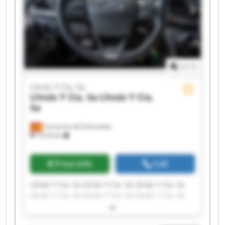
1
/
1
Llinás Y Cia, Sa
Llinás Y Cia, Sa
Llinás Y Cia,
Sa
Camarma de Esteruelas
7,618 km
Price info
Call
Llinás Y Cia, Sa Llinás Y Cia, Sa Llinás Y Cia, Sa
Llinás Y Cia, Sa Llinás Y Cia, Sa Llinás Y Cia, Sa
Llinás Y Cia, Sa Llinás Y Cia, Sa Llinás Y Cia, Sa
Llinás Y Cia, Sa Llinás Y Cia, Sa Llinás Y Cia, Sa