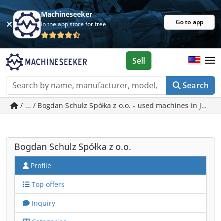
Machineseeker
Go to app
In the app store for free
Sell
Search
/ ... / Bogdan Schulz Spółka z o.o. - used machines in Jabło
Bogdan Schulz Spółka z o.o.
Profile
Top offers
Inquiry