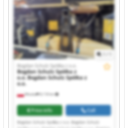
1
/
1
Bogdan Schulz Spółka z o.o.
Bogdan Schulz Spółka z
o.o.
Bogdan Schulz Spółka z
o.o.
Wioska
8,118 km
Price info
Call
Bogdan Schulz Spółka z o.o. Bogdan Schulz